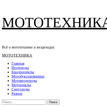
Перейти
МОТОТЕХНИК
к
содержимому
Всё о мототехнике и вездеходах
Основное
МОТОТЕХНИКА
меню
Главная
Вездеходы
Квадроциклы
Мотобуксировщики
Мотовездеходы
Мотоциклы
Снегоходы
Разное
Найти: