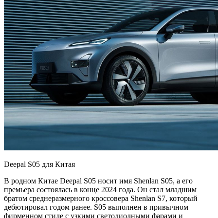
Deepal S05 для Китая
В родном Китае Deepal S05 носит имя Shenlan S05, а его
премьера состоялась в конце 2024 года. Он стал младшим
братом среднеразмерного кроссовера Shenlan S7, который
дебютировал годом ранее. S05 выполнен в привычном
фирменном стиле с узкими светодиодными фарами и