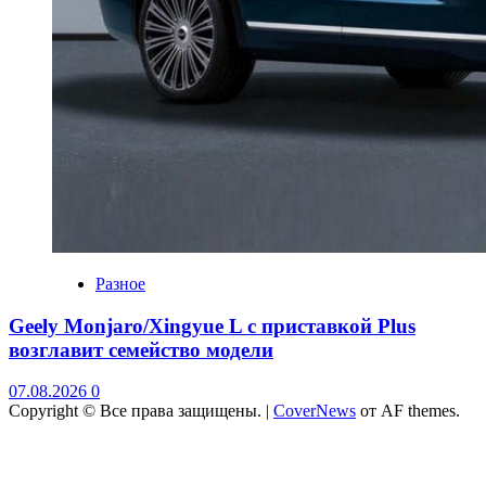
Разное
Geely Monjaro/Xingyue L с приставкой Plus
возглавит семейство модели
07.08.2026
0
Copyright © Все права защищены.
|
CoverNews
от AF themes.