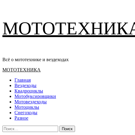
Перейти
МОТОТЕХНИК
к
содержимому
Всё о мототехнике и вездеходах
Основное
МОТОТЕХНИКА
меню
Главная
Вездеходы
Квадроциклы
Мотобуксировщики
Мотовездеходы
Мотоциклы
Снегоходы
Разное
Найти: