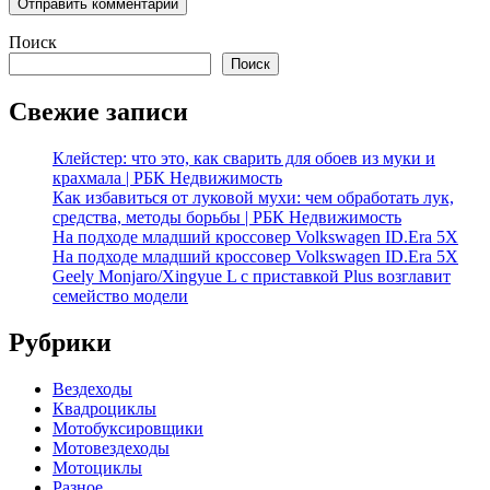
Поиск
Поиск
Свежие записи
Клейстер: что это, как сварить для обоев из муки и
крахмала | РБК Недвижимость
Как избавиться от луковой мухи: чем обработать лук,
средства, методы борьбы | РБК Недвижимость
На подходе младший кроссовер Volkswagen ID.Era 5X
На подходе младший кроссовер Volkswagen ID.Era 5X
Geely Monjaro/Xingyue L с приставкой Plus возглавит
семейство модели
Рубрики
Вездеходы
Квадроциклы
Мотобуксировщики
Мотовездеходы
Мотоциклы
Разное