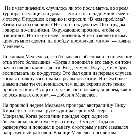
«Не имеет значения, случилось ли это после матча, во время
турнира, на улице или дома — если кто-то надо мной смеется,
я отвечу. Я подошел к парню и спросил: «В чем проблема?
Зачем ты это говоришь? Не стоит так делать». Он с трудом
говорил по-английски. Окружающие просили, чтобы он
извинился. Но это не имеет значения. Я не позволю никому
кричать мне гадости, не пройду, промолчав, мимо», — заявил
Медведев.
По словам Медведева, его больше все обеспокоило поведение
отца этого болельщика. «Когда я подошел к его сыну, он тоже
начал говорить мне гадости. Когда у меня будут дети, я буду
воспитывать их по-другому. Это был один из первых случаев,
когда я столкнулся с таким в реальной жизни. Но чем более
знаменитым ты становишься, тем выше вероятность таких
происшествий. В соцсетях такое часто бывает, впрочем, как и
во всех видах спорта», — добавил Медведев.
На прошлой неделе Медведев проиграл австралийцу Нику
Кирьосу во втором круге турнира серии «Мастерс» в
Монреале. Когда россиянин покидал корт, один из
болельщиков крикнул ему в спину: «Лузер». Тогда он
развернулся и подошел к фанату, с которым у него завязался
напряженный разговор. В конце Медведев посоветовал