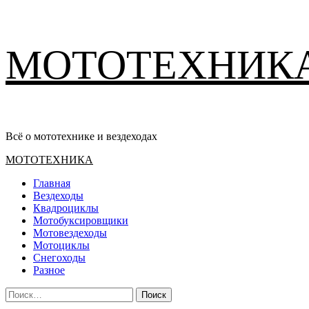
Перейти
МОТОТЕХНИК
к
содержимому
Всё о мототехнике и вездеходах
Основное
МОТОТЕХНИКА
меню
Главная
Вездеходы
Квадроциклы
Мотобуксировщики
Мотовездеходы
Мотоциклы
Снегоходы
Разное
Найти: