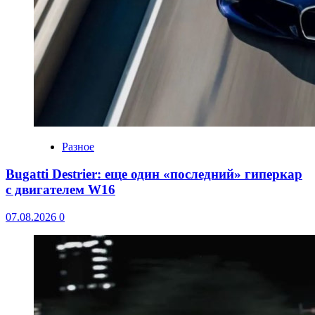
Разное
Bugatti Destrier: еще один «последний» гиперкар
с двигателем W16
07.08.2026
0