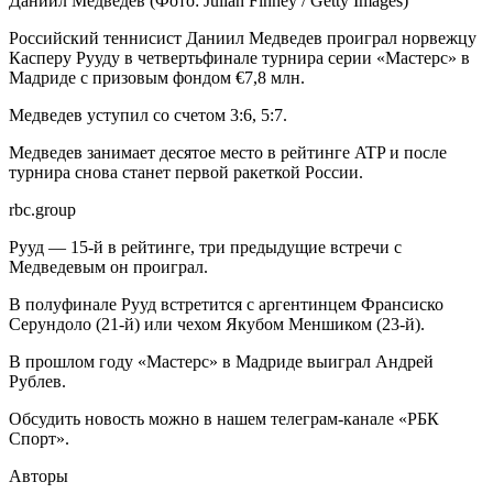
Даниил Медведев
(Фото: Julian Finney / Getty Images)
Российский теннисист Даниил Медведев проиграл норвежцу
Касперу Рууду в четвертьфинале турнира серии «Мастерс» в
Мадриде с призовым фондом €7,8 млн.
Медведев уступил со счетом 3:6, 5:7.
Медведев занимает десятое место в рейтинге ATP и после
турнира снова станет первой ракеткой России.
rbc.group
Рууд — 15-й в рейтинге, три предыдущие встречи с
Медведевым он проиграл.
В полуфинале Рууд встретится с аргентинцем Франсиско
Серундоло (21-й) или чехом Якубом Меншиком (23-й).
В прошлом году «Мастерс» в Мадриде выиграл Андрей
Рублев.
Обсудить новость можно в нашем телеграм-канале «РБК
Спорт».
Авторы