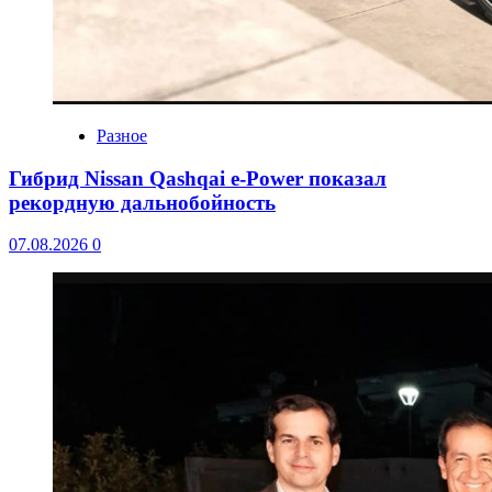
Разное
Гибрид Nissan Qashqai e-Power показал
рекордную дальнобойность
07.08.2026
0