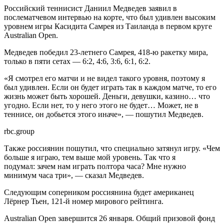
Российский теннисист Даниил Медведев заявил в
послематчевом интервью на корте, что был удивлен высоким
уровнем игры Касидита Самрея из Таиланда в первом круге
Australian Open.
Медведев победил 23-летнего Самрея, 418-ю ракетку мира,
только в пяти сетах — 6:2, 4:6, 3:6, 6:1, 6:2.
«Я смотрел его матчи и не видел такого уровня, поэтому я
был удивлен. Если он будет играть так в каждом матче, то его
жизнь может быть хорошей. Деньги, девушки, казино… что
угодно. Если нет, то у него этого не будет… Может, не в
теннисе, он добьется этого иначе», — пошутил Медведев.
rbc.group
Также россиянин пошутил, что специально затянул игру. «Чем
больше я играю, тем выше мой уровень. Так что я
подумал: зачем нам играть полтора часа? Мне нужно
минимум часа три», — сказал Медведев.
Следующим соперником россиянина будет американец
Лёрнер Тьен, 121-й номер мирового рейтинга.
Australian Open завершится 26 января. Общий призовой фонд