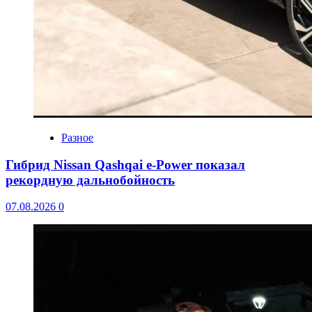
Разное
Гибрид Nissan Qashqai e-Power показал
рекордную дальнобойность
07.08.2026
0