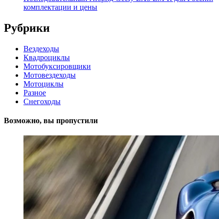
комплектации и цены
Рубрики
Вездеходы
Квадроциклы
Мотобуксировщики
Мотовездеходы
Мотоциклы
Разное
Снегоходы
Возможно, вы пропустили