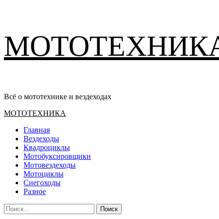
Перейти
МОТОТЕХНИК
к
содержимому
Всё о мототехнике и вездеходах
Основное
МОТОТЕХНИКА
меню
Главная
Вездеходы
Квадроциклы
Мотобуксировщики
Мотовездеходы
Мотоциклы
Снегоходы
Разное
Найти: