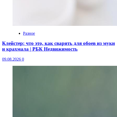
Разное
Клейстер: что это, как сварить для обоев из муки
и крахмала | РБК Недвижимость
09.08.2026
0