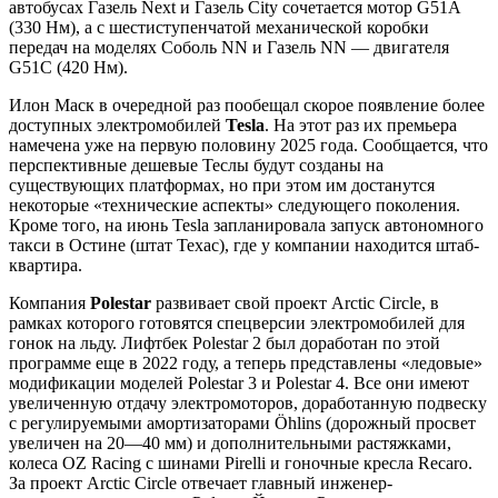
автобусах Газель Next и Газель Сity сочетается мотор G51A
(330 Нм), а с шестиступенчатой механической коробки
передач на моделях Соболь NN и Газель NN — двигателя
G51C (420 Нм).
Илон Маск в очередной раз пообещал скорое появление более
доступных электромобилей
Tesla
. На этот раз их премьера
намечена уже на первую половину 2025 года. Сообщается, что
перспективные дешевые Теслы будут созданы на
существующих платформах, но при этом им достанутся
некоторые «технические аспекты» следующего поколения.
Кроме того, на июнь Tesla запланировала запуск автономного
такси в Остине (штат Техас), где у компании находится штаб-
квартира.
Компания
Polestar
развивает свой проект Arctic Circle, в
рамках которого готовятся спецверсии электромобилей для
гонок на льду. Лифтбек Polestar 2 был доработан по этой
программе еще в 2022 году, а теперь представлены «ледовые»
модификации моделей Polestar 3 и Polestar 4. Все они имеют
увеличенную отдачу электромоторов, доработанную подвеску
с регулируемыми амортизаторами Öhlins (дорожный просвет
увеличен на 20—40 мм) и дополнительными растяжками,
колеса OZ Racing с шинами Pirelli и гоночные кресла Recaro.
За проект Arctic Circle отвечает главный инженер-