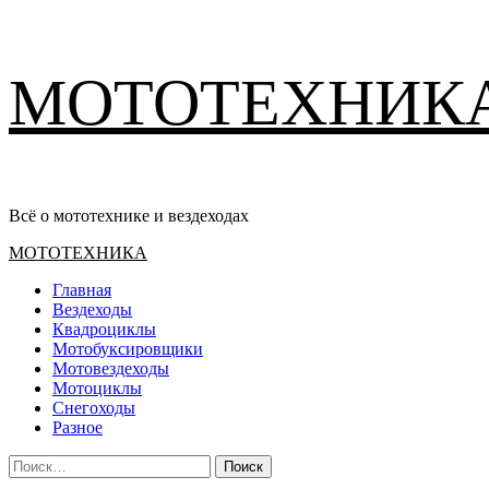
Перейти
МОТОТЕХНИК
к
содержимому
Всё о мототехнике и вездеходах
Основное
МОТОТЕХНИКА
меню
Главная
Вездеходы
Квадроциклы
Мотобуксировщики
Мотовездеходы
Мотоциклы
Снегоходы
Разное
Найти: