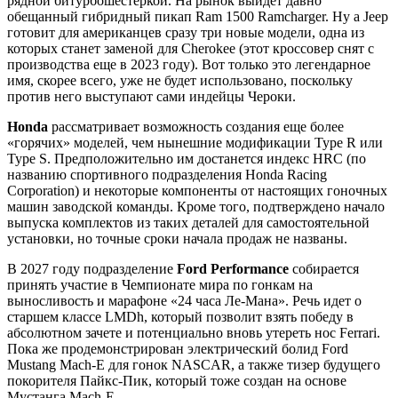
рядной битурбошестеркой. На рынок выйдет давно
обещанный гибридный пикап Ram 1500 Ramcharger. Ну а Jeep
готовит для американцев сразу три новые модели, одна из
которых станет заменой для Cherokee (этот кроссовер снят с
производства еще в 2023 году). Вот только это легендарное
имя, скорее всего, уже не будет использовано, поскольку
против него выступают сами индейцы Чероки.
Honda
рассматривает возможность создания еще более
«горячих» моделей, чем нынешние модификации Type R или
Type S. Предположительно им достанется индекс HRC (по
названию спортивного подразделения Honda Racing
Corporation) и некоторые компоненты от настоящих гоночных
машин заводской команды. Кроме того, подтверждено начало
выпуска комплектов из таких деталей для самостоятельной
установки, но точные сроки начала продаж не названы.
В 2027 году подразделение
Ford Performance
собирается
принять участие в Чемпионате мира по гонкам на
выносливость и марафоне «24 часа Ле-Мана». Речь идет о
старшем классе LMDh, который позволит взять победу в
абсолютном зачете и потенциально вновь утереть нос Ferrari.
Пока же продемонстрирован электрический болид Ford
Mustang Mach-E для гонок NASCAR, а также тизер будущего
покорителя Пайкс-Пик, который тоже создан на основе
Мустанга Mach-E.