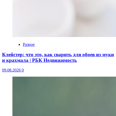
Разное
Клейстер: что это, как сварить для обоев из муки
и крахмала | РБК Недвижимость
09.08.2026
0