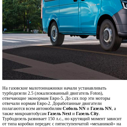
На газовские малотоннажники начали устанавливать
турбодизели 2.5 (локализованный двигатель Foton),
отвечающие эконормам Евро-5. До сих пор эти моторы
отвечали нормам Евро-2. Доработанные двигатели
полагаются всем автомобилям
Соболь NN
и
Газель NN
, а
также микроавтобусам
Газель N
ext
и
Газель Сity
.
Турбодизель развивает 150 л.с., но крутящий момент зависит
от типа коробки передач: с пятиступенчатой «механикой» на