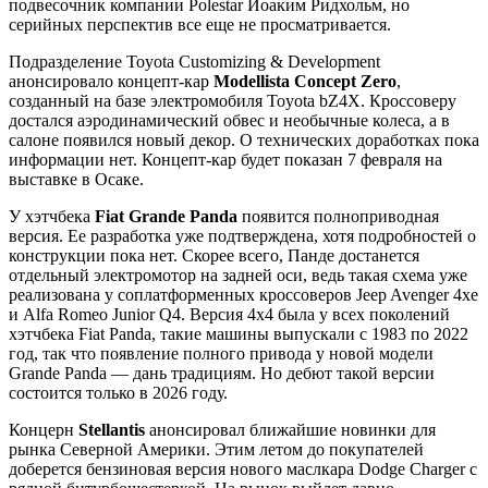
подвесочник компании Polestar Йоаким Ридхольм, но
серийных перспектив все еще не просматривается.
Подразделение Toyota Customizing & Development
анонсировало концепт-кар
Modellista Concept Zero
,
созданный на базе электромобиля Toyota bZ4X. Кроссоверу
достался аэродинамический обвес и необычные колеса, а в
салоне появился новый декор. О технических доработках пока
информации нет. Концепт-кар будет показан 7 февраля на
выставке в Осаке.
У хэтчбека
Fiat Grande Panda
появится полноприводная
версия. Ее разработка уже подтверждена, хотя подробностей о
конструкции пока нет. Скорее всего, Панде достанется
отдельный электромотор на задней оси, ведь такая схема уже
реализована у соплатформенных кроссоверов Jeep Avenger 4xe
и Alfa Romeo Junior Q4. Версия 4х4 была у всех поколений
хэтчбека Fiat Panda, такие машины выпускали с 1983 по 2022
год, так что появление полного привода у новой модели
Grande Panda — дань традициям. Но дебют такой версии
состоится только в 2026 году.
Концерн
Stellantis
анонсировал ближайшие новинки для
рынка Северной Америки. Этим летом до покупателей
доберется бензиновая версия нового маслкара Dodge Charger с