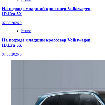
На подходе младший кроссовер Volkswagen
ID.Era 5X
07.08.2026
0
Разное
На подходе младший кроссовер Volkswagen
ID.Era 5X
07.08.2026
0