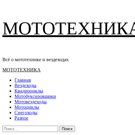
Перейти
МОТОТЕХНИК
к
содержимому
Всё о мототехнике и вездеходах
Основное
МОТОТЕХНИКА
меню
Главная
Вездеходы
Квадроциклы
Мотобуксировщики
Мотовездеходы
Мотоциклы
Снегоходы
Разное
Найти: