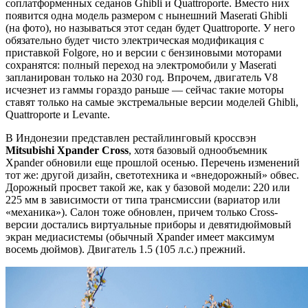
соплатформенных седанов Ghibli и Quattroporte. Вместо них
появится одна модель размером с нынешний Maserati Ghibli
(на фото), но называться этот седан будет Quattroporte. У него
обязательно будет чисто электрическая модификация с
приставкой Folgore, но и версии с бензиновыми моторами
сохранятся: полный переход на электромобили у Maserati
запланирован только на 2030 год. Впрочем, двигатель V8
исчезнет из гаммы гораздо раньше — сейчас такие моторы
ставят только на самые экстремальные версии моделей Ghibli,
Quattroporte и Levante.
В Индонезии представлен рестайлинговый кроссвэн
Mitsubishi
Xpander
Cross
, хотя базовый однообъемник
Xpander обновили еще прошлой осенью. Перечень изменений
тот же: другой дизайн, светотехника и «внедорожный» обвес.
Дорожный просвет такой же, как у базовой модели: 220 или
225 мм в зависимости от типа трансмиссии (вариатор или
«механика»). Салон тоже обновлен, причем только Cross-
версии достались виртуальные приборы и девятидюймовый
экран медиасистемы (обычный Xpander имеет максимум
восемь дюймов). Двигатель 1.5 (105 л.с.) прежний.