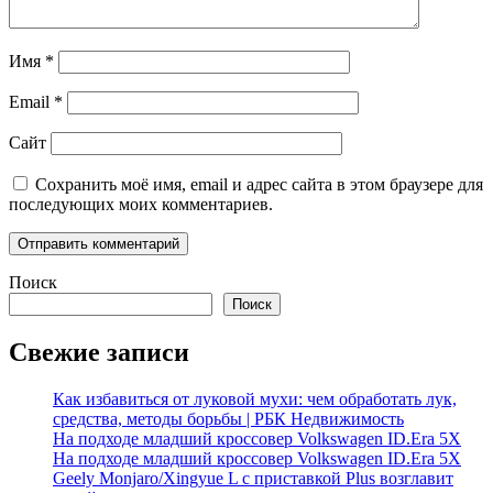
Имя
*
Email
*
Сайт
Сохранить моё имя, email и адрес сайта в этом браузере для
последующих моих комментариев.
Поиск
Поиск
Свежие записи
Как избавиться от луковой мухи: чем обработать лук,
средства, методы борьбы | РБК Недвижимость
На подходе младший кроссовер Volkswagen ID.Era 5X
На подходе младший кроссовер Volkswagen ID.Era 5X
Geely Monjaro/Xingyue L с приставкой Plus возглавит