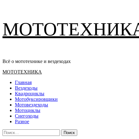
Перейти
МОТОТЕХНИК
к
содержимому
Всё о мототехнике и вездеходах
Основное
МОТОТЕХНИКА
меню
Главная
Вездеходы
Квадроциклы
Мотобуксировщики
Мотовездеходы
Мотоциклы
Снегоходы
Разное
Найти: