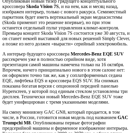
Опубликован новый тизер грядущего концептуального
кроссовера
Skoda Vision 7S
, и на нем, как и месяц назад,
изображен интерьер, только с нового ракурса. Семиместный
паркетник будет иметь вертикальный экран медиасистемы
(Skoda применит это решение впервые), но при этом
останется отдельный пульт управления климат-контроля.
Премьера концепт Skoda Vision 7S состоится уже 30 августа, и
он станет некоей выставкой для новых решений Simply Clever,
а позже из него должен «вырасти» серийный электромобиль.
А интерьер будущего кроссовера
Mercedes-Benz EQE SUV
рассекречен уже в полностью серийном виде, хотя
презентация самой машины намечена только на 16 октября.
Впрочем, ничего принципиально нового в этом салоне нет:
он оформлен точно так же, как у соплатформенных седана
EQE, лифтбека EQS и кроссовера EQS SUV. На снимках
показана богатая версия с опционной передней панелью
Hyperscreen, у которой под единым стеклом установлены три
дисплея. Технически новый Mercedes-Benz EQE SUV тоже
будет унифицирован с тремя указанными моделями.
На смену минивэну GAC GN8, который продается, в том
числе, в России, готовится новая модель под названием
GAC
Trumpchi M8
. Опубликованы первые фотографии
предсерийной машины и фирменное изображение интерьера.