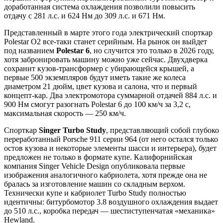
доработанная система охлаждения позволили повысить
отдачу с 281 л.с. и 624 Нм до 309 л.с. и 671 Нм.
Представленный в марте этого года электрический спорткар
Polestar O2 все-таки станет серийным. На рынок он выйдет
под названием
Polestar 6
, но случится это только в 2026 году,
хотя забронировать машину можно уже сейчас. Двухдверка
сохранит кузов-трансформер с убирающейся крышей, а
первые 500 экземпляров будут иметь такие же колеса
диаметром 21 дюйм, цвет кузова и салона, что и первый
концепт-кар. Два электромотора суммарной отдачей 884 л.с. и
900 Нм смогут разогнать Polestar 6 до 100 км/ч за 3,2 с,
максимальная скорость — 250 км/ч.
Спорткар
Singer Turbo Study
, представляющий собой глубоко
переработанный Porsche 911 серии 964 (от него остался только
остов кузова и некоторые элементы шасси и интерьера), будет
предложен не только в формате купе. Калифорнийская
компания Singer Vehicle Design опубликовала первые
изображения аналогичного кабриолета, хотя прежде она не
бралась за изготовление машин со складным верхом.
Технически купе и кабриолет Turbo Study полностью
идентичны: битурбомотор 3.8 воздушного охлаждения выдает
до 510 л.с., коробка передач — шестиступенчатая «механика»
Hewland.