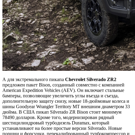
А для экстремального пикапа
Chevrolet Silverado ZR2
предложен пакет Bison, созданный совместно с компанией
American Expedition Vehicles (AEV). Он включает стальные
бамперы, позволяющие увеличить углы въезда и съезда,
дополнительную защиту снизу, новые 18-дюймовые колеса и
шины Goodyear Wrangler Territory MT внешним диаметром 33
дюйма. В США пикап Silverado ZR Bison стоит минимум
78490 долларов. Кроме того, модернизирован рядный
шестицилиндровый турбодизель Duramax, который
устанавливают на более простые версии Silverado. Новые
поршни и форсунки, перекалиброванный турбокомпрессор и