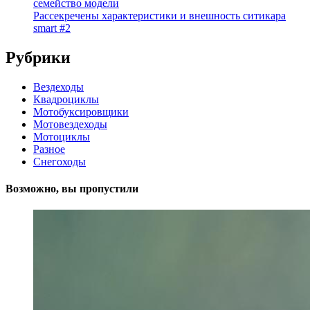
семейство модели
Рассекречены характеристики и внешность ситикара
smart #2
Рубрики
Вездеходы
Квадроциклы
Мотобуксировщики
Мотовездеходы
Мотоциклы
Разное
Снегоходы
Возможно, вы пропустили