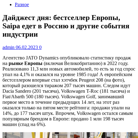
Разное
Дайджест дня: бестселлер Европы,
Saipa едет в Россию и другие события
индустрии
admin
06.02.2023
0
Агентство JATO Dynamics опубликовало статистику продаж
на
рынке Европы
(включая Великобританию) в 2022 году.
Реализовано 11,3 млн новых автомобилей, то есть за год спрос
упал на 4,1% и оказался на уровне 1985 года! А европейским
бестселлером впервые стал хэтчбек Peugeot 208 (на фото),
который разошелся тиражом 207 тысяч машин. Следом идут
Dacia Sandero (201 тысяча), Volkswagen T-Roc (181 тысяча) и
Fiat/Abarth 500 (180 тысяч). Volkswagen Golf, занимавший
первое место в течение предыдущих 14 лет, на этот раз
оказался только на пятом месте рейтинга: продажи упали на
14%, до 177 тысяч штук. Впрочем, Volkswagen остался самым
популярным брендом в Европе: продано 1 млн 198 тысяч
машин (спад на 6%).