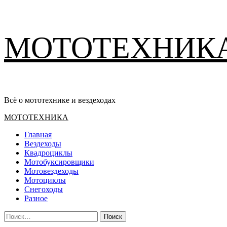
Перейти
МОТОТЕХНИК
к
содержимому
Всё о мототехнике и вездеходах
Основное
МОТОТЕХНИКА
меню
Главная
Вездеходы
Квадроциклы
Мотобуксировщики
Мотовездеходы
Мотоциклы
Снегоходы
Разное
Найти: