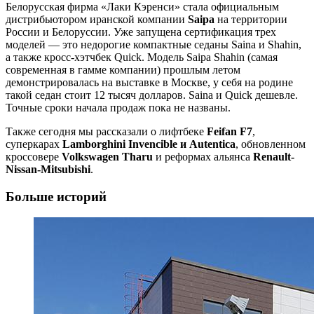
Белорусская фирма «Лаки Кэренси» стала официальным
дистрибьютором иранской компании
Saipa
на территории
России и Белоруссии. Уже запущена сертификация трех
моделей — это недорогие компактные седаны Saina и Shahin,
а также кросс-хэтчбек Quick. Модель Saipa Shahin (самая
современная в гамме компании) прошлым летом
демонстрировалась на выставке в Москве, у себя на родине
такой седан стоит 12 тысяч долларов. Saina и Quick дешевле.
Точные сроки начала продаж пока не названы.
Также сегодня мы рассказали о лифтбеке
Feifan F7
,
суперкарах
Lamborghini Invencible и Autentica
, обновленном
кроссовере
Volkswagen Tharu
и реформах альянса
Renault-
Nissan-Mitsubishi
.
Больше историй