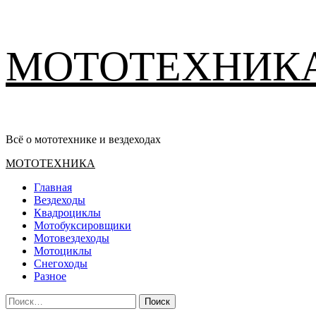
Перейти
МОТОТЕХНИК
к
содержимому
Всё о мототехнике и вездеходах
Основное
МОТОТЕХНИКА
меню
Главная
Вездеходы
Квадроциклы
Мотобуксировщики
Мотовездеходы
Мотоциклы
Снегоходы
Разное
Найти: