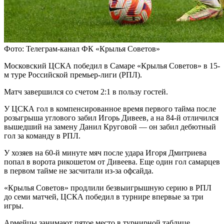
Фото: Телеграм-канал ФК «Крылья Советов»
Московский ЦСКА победил в Самаре «Крылья Советов» в 15-
м туре Российской премьер-лиги (РПЛ).
Матч завершился со счетом 2:1 в пользу гостей.
У ЦСКА гол в компенсированное время первого тайма после
розыгрыша углового забил Игорь Дивеев, а на 84-й отличился
вышедший на замену Данил Круговой — он забил дебютный
гол за команду в РПЛ.
У хозяев на 60-й минуте мяч после удара Игоря Дмитриева
попал в ворота рикошетом от Дивеева. Еще один гол самарцев
в первом тайме не засчитали из-за офсайда.
«Крылья Советов» продлили безвыигрышную серию в РПЛ
до семи матчей, ЦСКА победил в турнире впервые за три
игры.
Армейцы занимают пятое место в турнирной таблице,