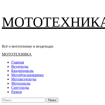
Перейти
МОТОТЕХНИК
к
содержимому
Всё о мототехнике и вездеходах
Основное
МОТОТЕХНИКА
меню
Главная
Вездеходы
Квадроциклы
Мотобуксировщики
Мотовездеходы
Мотоциклы
Снегоходы
Разное
Найти: