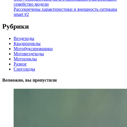
семейство модели
Рассекречены характеристики и внешность ситикара
smart #2
Рубрики
Вездеходы
Квадроциклы
Мотобуксировщики
Мотовездеходы
Мотоциклы
Разное
Снегоходы
Возможно, вы пропустили