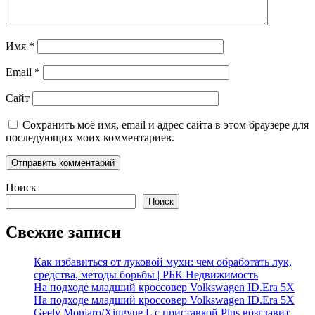
Имя
*
Email
*
Сайт
Сохранить моё имя, email и адрес сайта в этом браузере для
последующих моих комментариев.
Поиск
Поиск
Свежие записи
Как избавиться от луковой мухи: чем обработать лук,
средства, методы борьбы | РБК Недвижимость
На подходе младший кроссовер Volkswagen ID.Era 5X
На подходе младший кроссовер Volkswagen ID.Era 5X
Geely Monjaro/Xingyue L с приставкой Plus возглавит