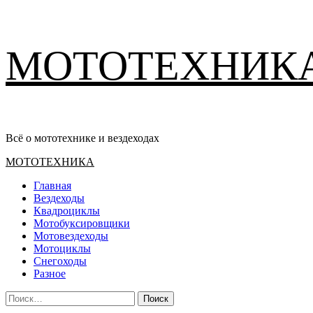
Перейти
МОТОТЕХНИК
к
содержимому
Всё о мототехнике и вездеходах
Основное
МОТОТЕХНИКА
меню
Главная
Вездеходы
Квадроциклы
Мотобуксировщики
Мотовездеходы
Мотоциклы
Снегоходы
Разное
Найти: