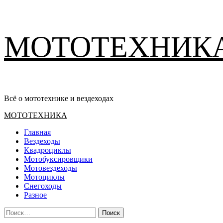
Перейти
МОТОТЕХНИК
к
содержимому
Всё о мототехнике и вездеходах
Основное
МОТОТЕХНИКА
меню
Главная
Вездеходы
Квадроциклы
Мотобуксировщики
Мотовездеходы
Мотоциклы
Снегоходы
Разное
Найти: