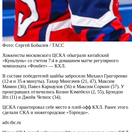
Фото: Сергей Бобылев / ТАСС
Хоккеисты московского ЦСКА обыграли китайский
«Куньлунь» со счетом 7:4 в домашнем матче регулярного
чемпионата «Фонбет» — КХЛ.
В составе победителей шайбы забросили Михаил Григоренко
(12-я и 35-я минуты), Тахир Мингачев (21, 47), Максим
Мамин (36), Павел Карнаухов (56) и Максим Соркин (57). У
проигравших отличились Колин Кэмпбелл (2, 55), Брэндон
Ип (11) и Джейк Челиос (34).
ЦСКА гарантировал себе место в плей-офф КХЛ. Ранее этого
сделали СКА и нижегородское «Торпедо».
adv.rbc.ru