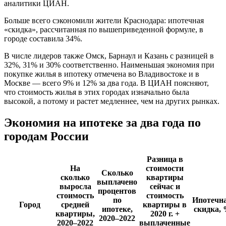
аналитики ЦИАН.
Больше всего сэкономили жители Краснодара: ипотечная
«скидка», рассчитанная по вышеприведенной формуле, в
городе составила 34%.
В числе лидеров также Омск, Барнаул и Казань с разницей в
32%, 31% и 30% соответственно. Наименьшая экономия при
покупке жилья в ипотеку отмечена во Владивостоке и в
Москве — всего 9% и 12% за два года. В ЦИАН поясняют,
что стоимость жилья в этих городах изначально была
высокой, а потому и растет медленнее, чем на других рынках.
Экономия на ипотеке за два года по
городам России
Разница в
На
стоимости
Сколько
сколько
квартиры
выплачено
выросла
сейчас и
процентов
стоимость
стоимость
по
Ипотечн
Город
средней
квартиры в
ипотеке,
скидка,
квартиры,
2020 г. +
2020–2022
2020–2022
выплаченные