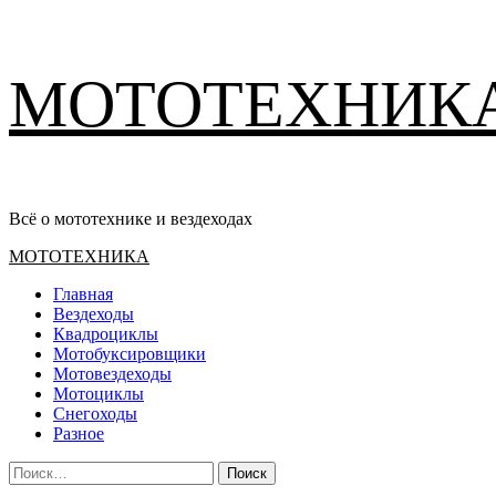
Перейти
МОТОТЕХНИК
к
содержимому
Всё о мототехнике и вездеходах
Основное
МОТОТЕХНИКА
меню
Главная
Вездеходы
Квадроциклы
Мотобуксировщики
Мотовездеходы
Мотоциклы
Снегоходы
Разное
Найти: