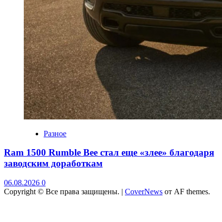
Разное
Ram 1500 Rumble Bee стал еще «злее» благодаря
заводским доработкам
06.08.2026
0
Copyright © Все права защищены.
|
CoverNews
от AF themes.