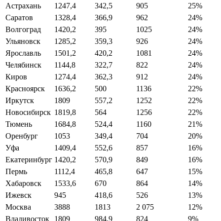
Астрахань
1247,4
342,5
905
25%
Саратов
1328,4
366,9
962
24%
Волгоград
1420,2
395
1025
24%
Ульяновск
1285,2
359,3
926
24%
Ярославль
1501,2
420,2
1081
24%
Челябинск
1144,8
322,7
822
24%
Киров
1274,4
362,3
912
24%
Красноярск
1636,2
500
1136
22%
Иркутск
1809
557,2
1252
22%
Новосибирск
1819,8
564
1256
22%
Тюмень
1684,8
524,4
1160
21%
Оренбург
1053
349,4
704
20%
Уфа
1409,4
552,6
857
16%
Екатеринбург
1420,2
570,9
849
16%
Пермь
1112,4
465,8
647
15%
Хабаровск
1533,6
670
864
14%
Ижевск
945
418,6
526
13%
Москва
3888
1813
2 075
12%
Владивосток
1809
984,9
824
9%