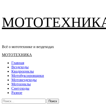
Перейти
МОТОТЕХНИК
к
содержимому
Всё о мототехнике и вездеходах
Основное
МОТОТЕХНИКА
меню
Главная
Вездеходы
Квадроциклы
Мотобуксировщики
Мотовездеходы
Мотоциклы
Снегоходы
Разное
Найти: