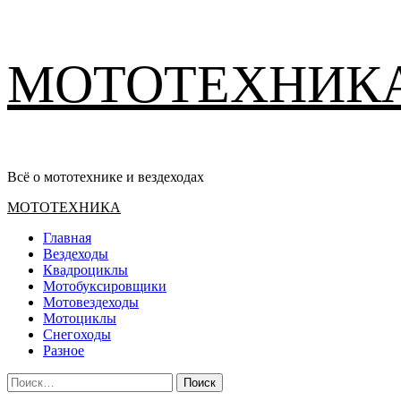
Перейти
МОТОТЕХНИК
к
содержимому
Всё о мототехнике и вездеходах
Основное
МОТОТЕХНИКА
меню
Главная
Вездеходы
Квадроциклы
Мотобуксировщики
Мотовездеходы
Мотоциклы
Снегоходы
Разное
Найти: