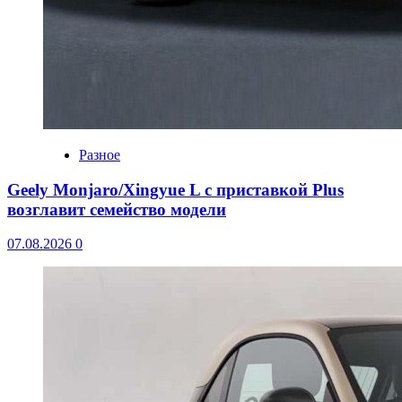
Разное
Geely Monjaro/Xingyue L с приставкой Plus
возглавит семейство модели
07.08.2026
0