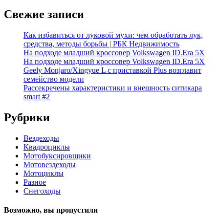
Свежие записи
Как избавиться от луковой мухи: чем обработать лук,
средства, методы борьбы | РБК Недвижимость
На подходе младший кроссовер Volkswagen ID.Era 5X
На подходе младший кроссовер Volkswagen ID.Era 5X
Geely Monjaro/Xingyue L с приставкой Plus возглавит
семейство модели
Рассекречены характеристики и внешность ситикара
smart #2
Рубрики
Вездеходы
Квадроциклы
Мотобуксировщики
Мотовездеходы
Мотоциклы
Разное
Снегоходы
Возможно, вы пропустили