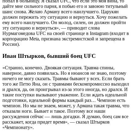
попал в больницу. Я сказал UFC, что если это моя вина, то
дайте мне сильного парня, я побью его и завоюю титульный
шанс снова. Желаю Арману всего наилучшего. Царукян
должен пережить эту ситуацию и вернуться. Хочу пожелать
ему всего наилучшего. Он молод, силен, он должен пройти
эту ситуацию и вернуться», — приводит слова
Нурмагомедова UFC на своей странице в Instagram (входит в
корпорацию Meta, признана экстремистской и запрещена в
России).
Иван Штырков, бывший боец UFC
«Странно, конечно. Двоякая ситуация. Травма спины,
наверное, давно появилась. Но я нюансов не знаю, поэтому
ничего не могу сказать. Травмы бывают у всех. Если брать
того же Петю Яна, он с травмами бескомпромиссно выходил
и дрался, да, он проигрывал из-за этого иногда, но дрался. И
такие поступки вызывают уважение. Если ждать идеальной
подготовки, идеальной формы каждый раз… Чемпион есть
чемпион. Но мы не знаем, может, у Армана такая травма, что
отказали ноги. Бывает и такое. Поэтому все наши
рассуждения сейчас — лишь догадки. Я думаю, боец сам все
расскажет, когда придет время», — сказал Штырков
«Чемпионату».