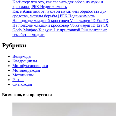
Клейстер: что это, как сварить для обоев из муки и
крахмала | РБК Недвижимость
Как избавиться от луковой мухи: чем обработать лук,
средства, методы борьбы | РБК Недвижимость
На подходе младший кроссовер Volkswagen ID.Era 5X
На подходе младший кроссовер Volkswagen ID.Era 5X
Geely Monjaro/Xingyue L с приставкой Plus возглавит
семейство модели
Рубрики
Вездеходы
Квадроциклы
Мотобуксировщики
Мотовездеходы
Мотоциклы
Разное
Снегоходы
Возможно, вы пропустили