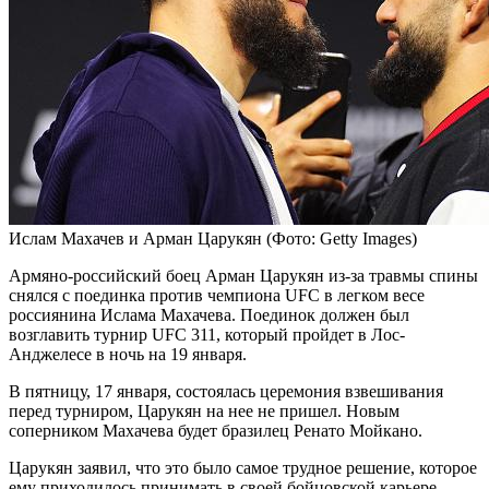
Ислам Махачев и Арман Царукян
(Фото: Getty Images)
Армяно-российский боец Арман Царукян из-за травмы спины
снялся с поединка против чемпиона UFC в легком весе
россиянина Ислама Махачева. Поединок должен был
возглавить турнир UFC 311, который пройдет в Лос-
Анджелесе в ночь на 19 января.
В пятницу, 17 января, состоялась церемония взвешивания
перед турниром, Царукян на нее не пришел. Новым
соперником Махачева будет бразилец Ренато Мойкано.
Царукян заявил, что это было самое трудное решение, которое
ему приходилось принимать в своей бойцовской карьере.