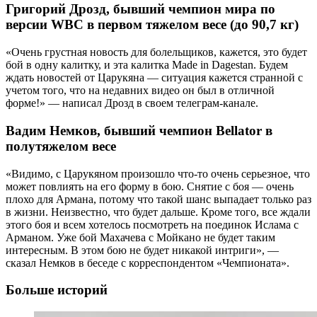
Григорий Дрозд, бывший чемпион мира по
версии WBC в первом тяжелом весе (до 90,7 кг)
«Очень грустная новость для болельщиков, кажется, это будет
бой в одну калитку, и эта калитка Made in Dagestan. Будем
ждать новостей от Царукяна — ситуация кажется странной с
учетом того, что на недавних видео он был в отличной
форме!» — написал Дрозд в своем телеграм-канале.
Вадим Немков, бывший чемпион Bellator в
полутяжелом весе
«Видимо, с Царукяном произошло что-то очень серьезное, что
может повлиять на его форму в бою. Снятие с боя — очень
плохо для Армана, потому что такой шанс выпадает только раз
в жизни. Неизвестно, что будет дальше. Кроме того, все ждали
этого боя и всем хотелось посмотреть на поединок Ислама с
Арманом. Уже бой Махачева с Мойкано не будет таким
интересным. В этом бою не будет никакой интриги», —
сказал Немков в беседе с корреспондентом «Чемпионата».
Больше историй