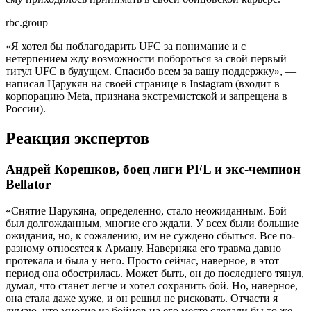
rbc.group
«Я хотел бы поблагодарить UFC за понимание и с
нетерпением жду возможности побороться за свой первый
титул UFC в будущем. Спасибо всем за вашу поддержку», —
написал Царукян на своей странице в Instagram (входит в
корпорацию Meta, признана экстремистской и запрещена в
России).
Реакция экспертов
Андрей Корешков, боец лиги PFL и экс-чемпион
Bellator
«Снятие Царукяна, определенно, стало неожиданным. Бой
был долгожданным, многие его ждали. У всех были большие
ожидания, но, к сожалению, им не суждено сбыться. Все по-
разному относятся к Арману. Наверняка его травма давно
протекала и была у него. Просто сейчас, наверное, в этот
период она обострилась. Может быть, он до последнего тянул,
думал, что станет легче и хотел сохранить бой. Но, наверное,
она стала даже хуже, и он решил не рисковать. Отчасти я
думаю, что многие из бойцов на его месте сделали бы то же