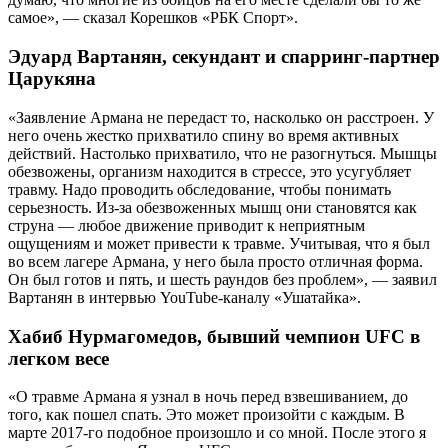
самое», — сказал Корешков «РБК Спорт».
Эдуард Вартанян, секундант и спарринг-партнер
Царукяна
«Заявление Армана не передаст то, насколько он расстроен. У
него очень жестко прихватило спину во время активных
действий. Настолько прихватило, что не разогнуться. Мышцы
обезвожены, организм находится в стрессе, это усугубляет
травму. Надо проводить обследование, чтобы понимать
серьезность. Из-за обезвоженных мышц они становятся как
струна — любое движение приводит к неприятным
ощущениям и может привести к травме. Учитывая, что я был
во всем лагере Армана, у него была просто отличная форма.
Он был готов и пять, и шесть раундов без проблем», — заявил
Вартанян в интервью YouTube-каналу «Ушатайка».
Хабиб Нурмагомедов, бывший чемпион UFC в
легком весе
«О травме Армана я узнал в ночь перед взвешиванием, до
того, как пошел спать. Это может произойти с каждым. В
марте 2017-го подобное произошло и со мной. После этого я