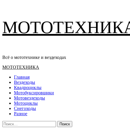
Перейти
МОТОТЕХНИК
к
содержимому
Всё о мототехнике и вездеходах
Основное
МОТОТЕХНИКА
меню
Главная
Вездеходы
Квадроциклы
Мотобуксировщики
Мотовездеходы
Мотоциклы
Снегоходы
Разное
Найти: