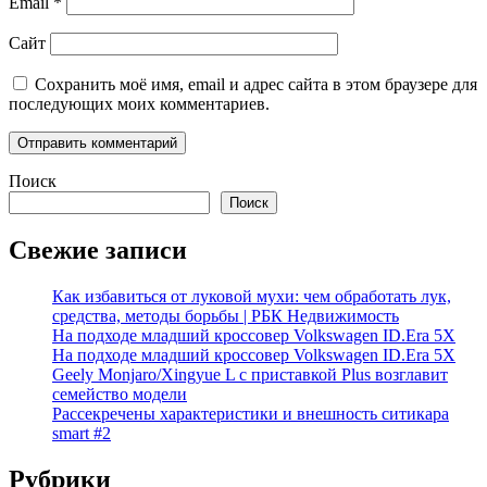
Email
*
Сайт
Сохранить моё имя, email и адрес сайта в этом браузере для
последующих моих комментариев.
Поиск
Поиск
Свежие записи
Как избавиться от луковой мухи: чем обработать лук,
средства, методы борьбы | РБК Недвижимость
На подходе младший кроссовер Volkswagen ID.Era 5X
На подходе младший кроссовер Volkswagen ID.Era 5X
Geely Monjaro/Xingyue L с приставкой Plus возглавит
семейство модели
Рассекречены характеристики и внешность ситикара
smart #2
Рубрики