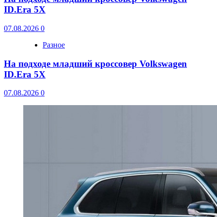
ID.Era 5X
07.08.2026
0
Разное
На подходе младший кроссовер Volkswagen
ID.Era 5X
07.08.2026
0