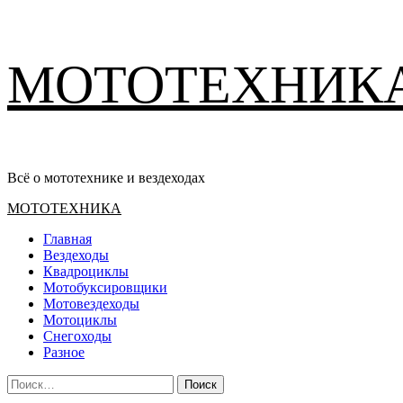
Перейти
МОТОТЕХНИК
к
содержимому
Всё о мототехнике и вездеходах
Основное
МОТОТЕХНИКА
меню
Главная
Вездеходы
Квадроциклы
Мотобуксировщики
Мотовездеходы
Мотоциклы
Снегоходы
Разное
Найти: