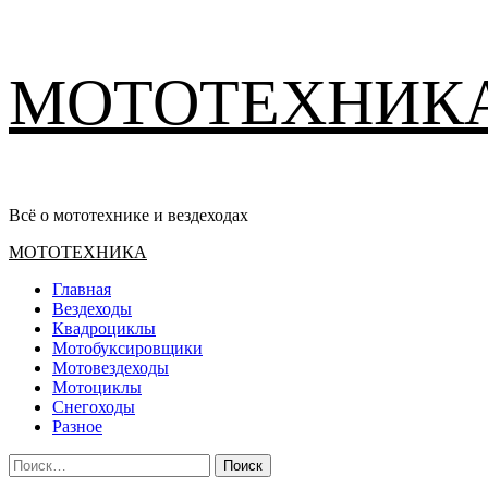
Перейти
МОТОТЕХНИК
к
содержимому
Всё о мототехнике и вездеходах
Основное
МОТОТЕХНИКА
меню
Главная
Вездеходы
Квадроциклы
Мотобуксировщики
Мотовездеходы
Мотоциклы
Снегоходы
Разное
Найти: