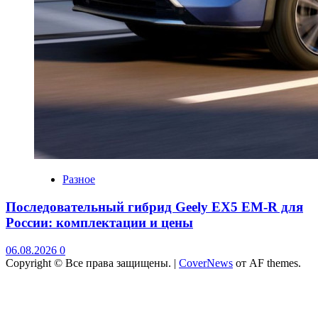
Разное
Последовательный гибрид Geely EX5 EM-R для
России: комплектации и цены
06.08.2026
0
Copyright © Все права защищены.
|
CoverNews
от AF themes.