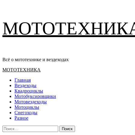
Перейти
МОТОТЕХНИК
к
содержимому
Всё о мототехнике и вездеходах
Основное
МОТОТЕХНИКА
меню
Главная
Вездеходы
Квадроциклы
Мотобуксировщики
Мотовездеходы
Мотоциклы
Снегоходы
Разное
Найти: