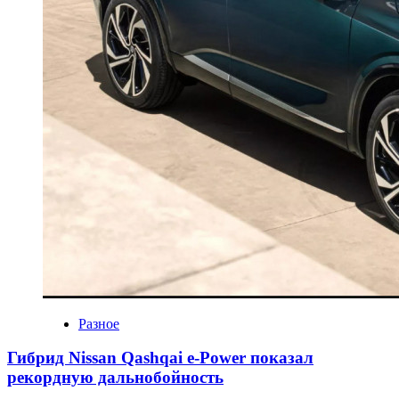
Разное
Гибрид Nissan Qashqai e-Power показал
рекордную дальнобойность