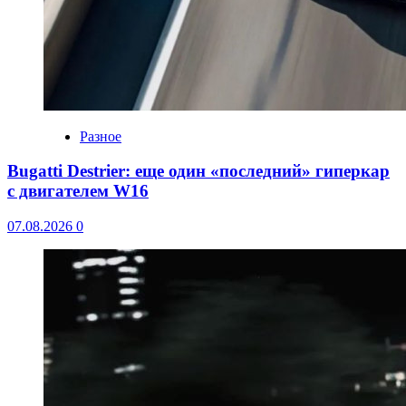
Разное
Bugatti Destrier: еще один «последний» гиперкар
с двигателем W16
07.08.2026
0