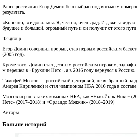
Ранее россиянин Егор Демин был выбран под восьмым номером
результата.
«Конечно, все довольны. Я, честно, очень рад. И даже завидую
будущее и большой, огромный путь и он получит от этого пути 
rbc.group
Егор Демин совершил прорыв, став первым российским баскет
(2005 год).
Кроме того, Демин стал десятым российским игроком, задрафто
м перешел в «Бруклин Нетс», а в 2016 году вернулся в Россию.
Тимофей Мозгов — российский центровой, не выбранный на дра
Андрея Кириленко) и стал чемпионом НБА 2016 года в составе
Мозгов играл в таких командах НБА, как «Нью-Йорк Никс» (20
Нетс» (2017–2018) и «Орландо Мэджик» (2018–2019).
Авторы
Больше историй