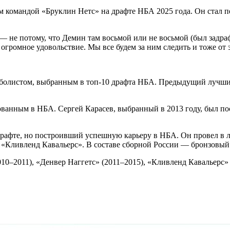
 командой «Бруклин Нетс» на драфте НБА 2025 года. Он стал 
 — не потому, что Демин там восьмой или не восьмой (был задра
огромное удовольствие. Мы все будем за ним следить и тоже от 
болистом, выбранным в топ-10 драфта НБА. Предыдущий лучший
ванным в НБА. Сергей Карасев, выбранный в 2013 году, был посл
фте, но построивший успешную карьеру в НБА. Он провел в лиге
 «Кливленд Кавальерс». В составе сборной России — бронзовый
10–2011), «Денвер Наггетс» (2011–2015), «Кливленд Кавальерс»