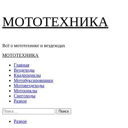
Перейти
МОТОТЕХНИКА
к
содержимому
Всё о мототехнике и вездеходах
Основное
МОТОТЕХНИКА
меню
Главная
Вездеходы
Квадроциклы
Мотобуксировщики
Мотовездеходы
Мотоциклы
Снегоходы
Разное
Найти:
Разное