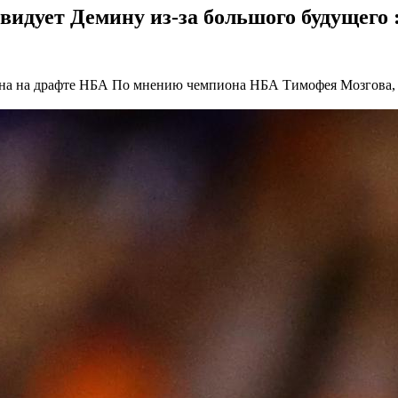
идует Демину из-за большого будущего :
ина на драфте НБА
По мнению чемпиона НБА Тимофея Мозгова, Е