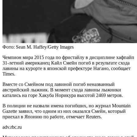
Фото: Sean M. Haffey/Getty Images
Чемпион мира 2015 года по фристайлу в дисциплине хафпайп
31-летний американец Кайл Смейн погиб в результате схода
лавины на курорте в японской префектуре Нагано, сообщает
Times.
Вместе со Смейном под лавиной погиб неназванный
австрийский лыжник. В момент схода лавины лыжники
катались на горе Хакуба Норикура высотой 2469 метров.
В полиции не назвали имена погибших, но журнал Mountain
Gazette заявил, что одним из них оказался Смейн, который
приехал в Японию по работе, отмечает Reuters.
adv.rbc.ru