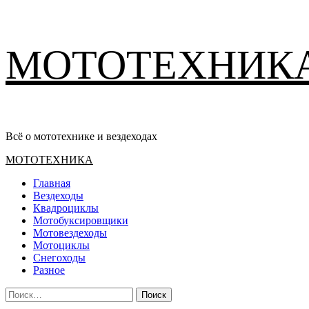
Перейти
МОТОТЕХНИК
к
содержимому
Всё о мототехнике и вездеходах
Основное
МОТОТЕХНИКА
меню
Главная
Вездеходы
Квадроциклы
Мотобуксировщики
Мотовездеходы
Мотоциклы
Снегоходы
Разное
Найти: