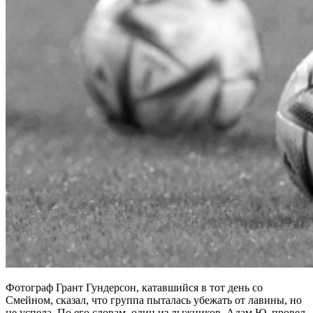
Фотограф Грант Гундерсон, катавшийся в тот день со
Смейном, сказал, что группа пыталась убежать от лавины, но
не успела. По его словам, один из лыжников, Адам Ю, провел