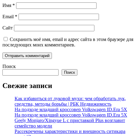
Имя
*
Email
*
Сайт
Сохранить моё имя, email и адрес сайта в этом браузере для
последующих моих комментариев.
Поиск
Поиск
Свежие записи
Как избавиться от луковой мухи: чем обработать лук,
средства, методы борьбы | РБК Недвижимость
На подходе младший кроссовер Volkswagen ID.Era 5X
На подходе младший кроссовер Volkswagen ID.Era 5X
Geely Monjaro/Xingyue L с приставкой Plus возглавит
семейство модели
Рассекречены характеристики и внешность ситикара