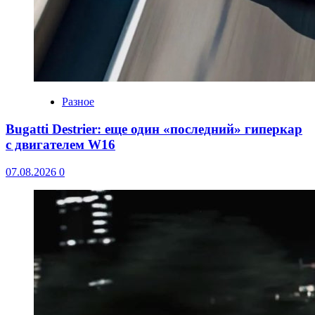
Разное
Bugatti Destrier: еще один «последний» гиперкар
с двигателем W16
07.08.2026
0