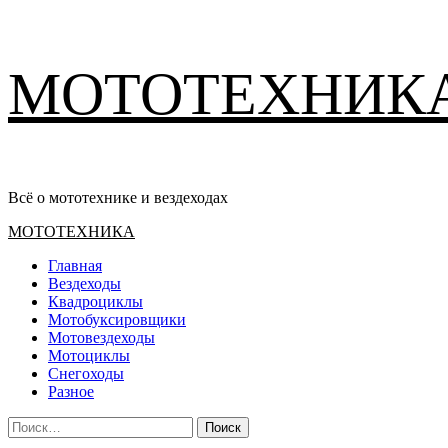
Перейти
МОТОТЕХНИК
к
содержимому
Всё о мототехнике и вездеходах
Основное
МОТОТЕХНИКА
меню
Главная
Вездеходы
Квадроциклы
Мотобуксировщики
Мотовездеходы
Мотоциклы
Снегоходы
Разное
Найти: