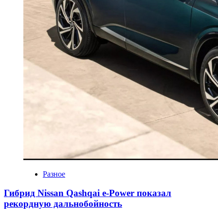
Разное
Гибрид Nissan Qashqai e-Power показал
рекордную дальнобойность