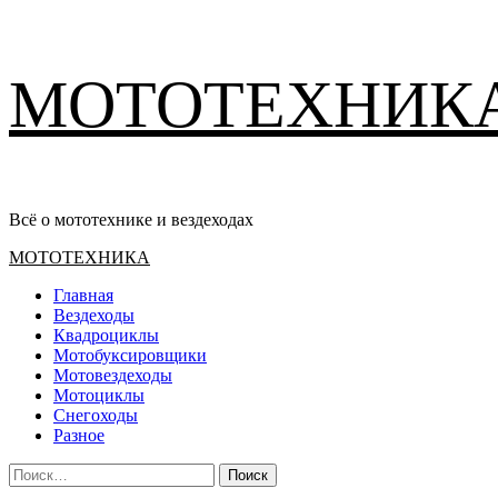
Перейти
МОТОТЕХНИК
к
содержимому
Всё о мототехнике и вездеходах
Основное
МОТОТЕХНИКА
меню
Главная
Вездеходы
Квадроциклы
Мотобуксировщики
Мотовездеходы
Мотоциклы
Снегоходы
Разное
Найти: