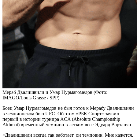
Мераб Двалишвили и Умар Нурмагомедов
(Фото:
IMAGO/Louis Grasse / SPP)
Боец Умар Нурмагомедов не был готов к Мерабу Двалишвили
в чемпионском бою UFC. Об этом «РБК Спорт» заявил
первый в истории турнира ACA (Absolute Championship
Akhmat) временный чемпион в легком весе Эдуард Вартанян.
«Двалишвили всегда так работает, он темповик. Мне кажется,