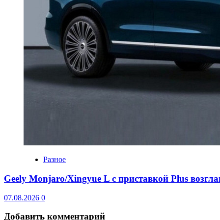
Разное
Geely Monjaro/Xingyue L с приставкой Plus возгл
07.08.2026
0
Добавить комментарий