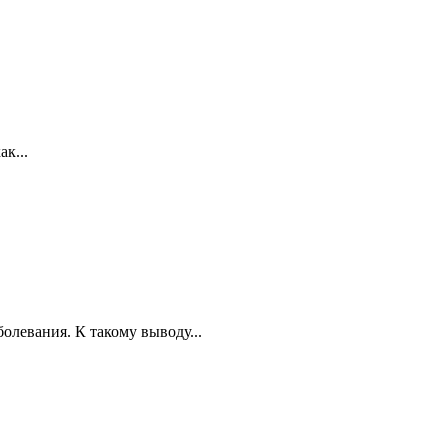
к...
олевания. К такому выводу...