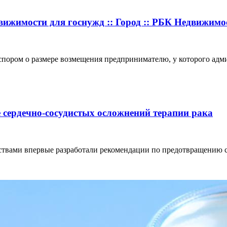
ижимости для госнужд :: Город :: РБК Недвижимо
 спором о размере возмещения предпринимателю, у которого адм
сердечно-сосудистых осложнений терапии рака
ствами впервые разработали рекомендации по предотвращению 