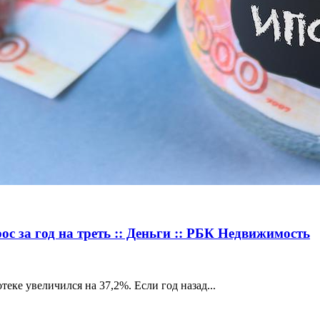
ос за год на треть :: Деньги :: РБК Недвижимость
теке увеличился на 37,2%. Если год назад...