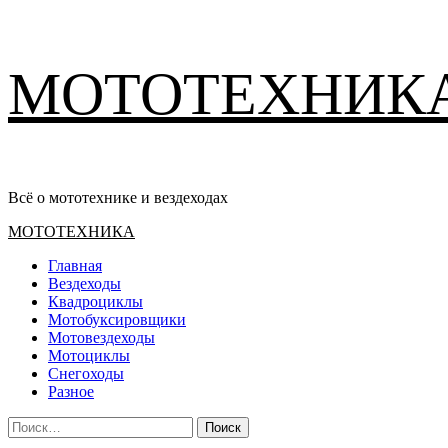
Перейти
МОТОТЕХНИК
к
содержимому
Всё о мототехнике и вездеходах
Основное
МОТОТЕХНИКА
меню
Главная
Вездеходы
Квадроциклы
Мотобуксировщики
Мотовездеходы
Мотоциклы
Снегоходы
Разное
Найти: