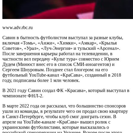
www.adv.rbc.ru
Савин в бытность футболистом выступал за разные клубы,
включая «Томь», «Анжи», «Химки», «Амкар», «Крылья
Советов», «Урал», «Луч-Энергия» и тульский «Арсенал».
После завершения карьеры работал на телевидении, в
частности вел передачу «Культ тура» совместно с Юрием
Дудем (Минюст внес его в список СМИ-иноагентов) и
Сергеем Шнуровым. Позднее стал блогером: на его
футбольный YouTube-канал «КраСава», созданный в 2018
году, подписаны более 1 млн человек.
В 2021 году Савин создал ФК «Красава», который выступал в
чемпионате ФНЛ-2.
В марте 2022 года он рассказал, что большинство спонсоров
ушли из команды, в результате чего он продал свою квартиру
в Санкт-Петербурге, чтобы клуб смог доиграть сезон. В
апреле на YouTube-канале «КраСава» вышел ролик с
украинскими футболистами, которые высказались о
российской спецоперации на Украине. Вскоре после этого