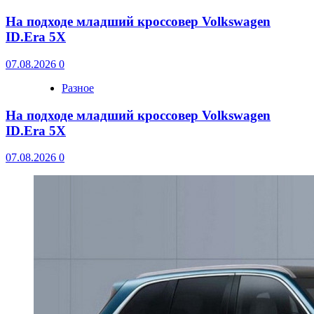
На подходе младший кроссовер Volkswagen
ID.Era 5X
07.08.2026
0
Разное
На подходе младший кроссовер Volkswagen
ID.Era 5X
07.08.2026
0