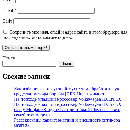
Email
*
Сайт
Сохранить моё имя, email и адрес сайта в этом браузере для
последующих моих комментариев.
Поиск
Поиск
Свежие записи
Как избавиться от луковой мухи: чем обработать лук,
средства, методы борьбы | РБК Недвижимость
На подходе младший кроссовер Volkswagen ID.Era 5X
На подходе младший кроссовер Volkswagen ID.Era 5X
Geely Monjaro/Xingyue L с приставкой Plus возглавит
семейство модели
Рассекречены характеристики и внешность ситикара
smart #2