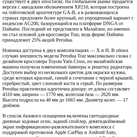
существует в двух ипостасях. На глобальном рынке продается
версия с заводским обозначением XP210, которая построена
на тойотовской архитектуре GA-B, а в развивающихся
странах предложен более крупный, но упрощенный вариант с
индексом AC200, базирующийся на платформе DNGA от
Daihatsu. Последний не представлен в Малайзии, но именно
он стал основой для кроссовера Traz, ведь фирме Daihatsu
принадлежит 25% акций Perodua.
Новинка доступна в двух комплектациях — X и H. В обоих
случаях внешность модели Perodua Traz максимально схожа с
дизайном кроссовера Toyota Yaris Cross, но малайзийская
машина получила измененные бамперы и решетку радиатора.
Доступен выбор из нескольких цветов для окраски кузова,
среди которых красный, синий в сочетании с черной крышей,
серебристый, цвет слоновой кости и серый. По размерам
Perodua практически идентична донору: ее длина составляет
4310 мм, ширина — 1770 мм, колесная база — 2620 мм.
Высота подросла на 40 мм до 1665 мм. Диаметр колес — 17
дюймов.
В список базового оснащения включены светодиодные
дневные ходовые огни, задний спойлер, девятидюймовый
экран информационно-развлекательного комплекса с
поддержкой протоколов Apple CarPlay и Android Auto,