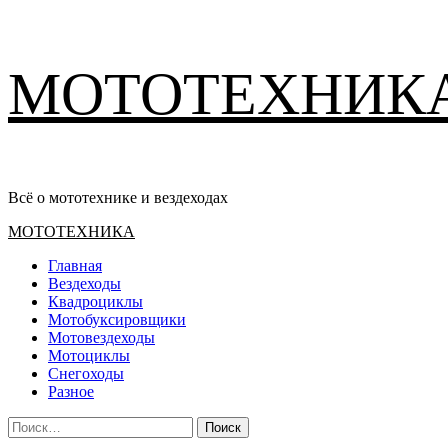
Перейти
МОТОТЕХНИК
к
содержимому
Всё о мототехнике и вездеходах
Основное
МОТОТЕХНИКА
меню
Главная
Вездеходы
Квадроциклы
Мотобуксировщики
Мотовездеходы
Мотоциклы
Снегоходы
Разное
Найти: