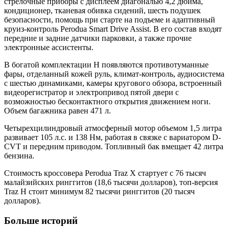
стрелочные приборы с дисплеем диагональю 4,2 дюйма,
кондиционер, тканевая обивка сидений, шесть подушек
безопасности, помощь при старте на подъеме и адаптивный
круиз-контроль Perodua Smart Drive Assist. В его состав входят
передние и задние датчики парковки, а также прочие
электронные ассистенты.
В богатой комплектации H появляются противотуманные
фары, отделанный кожей руль, климат-контроль, аудиосистема
с шестью динамиками, камеры кругового обзора, встроенный
видеорегистратор и электропривод пятой двери с
возможностью бесконтактного открытия движением ноги.
Объем багажника равен 471 л.
Четырехцилиндровый атмосферный мотор объемом 1,5 литра
развивает 105 л.с. и 138 Нм, работая в связке с вариатором D-
CVT и передним приводом. Топливный бак вмещает 42 литра
бензина.
Стоимость кроссовера Perodua Traz X стартует с 76 тысяч
малайзийских ринггитов (18,6 тысячи долларов), топ-версия
Traz H стоит минимум 82 тысячи ринггитов (20 тысяч
долларов).
Больше историй