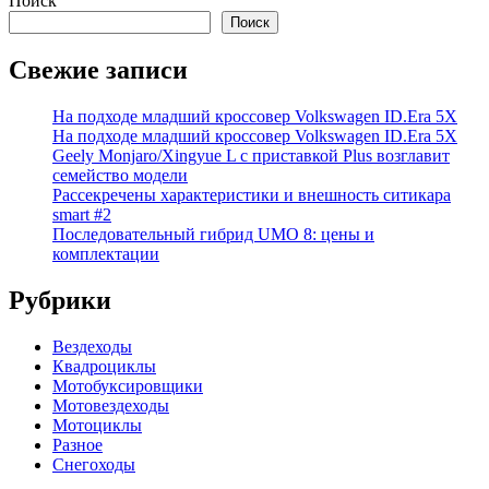
Поиск
Поиск
Свежие записи
На подходе младший кроссовер Volkswagen ID.Era 5X
На подходе младший кроссовер Volkswagen ID.Era 5X
Geely Monjaro/Xingyue L с приставкой Plus возглавит
семейство модели
Рассекречены характеристики и внешность ситикара
smart #2
Последовательный гибрид UMO 8: цены и
комплектации
Рубрики
Вездеходы
Квадроциклы
Мотобуксировщики
Мотовездеходы
Мотоциклы
Разное
Снегоходы