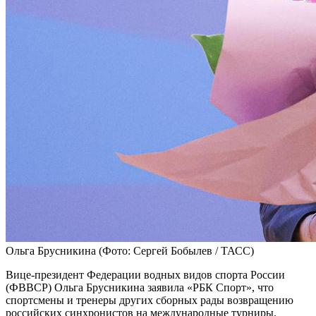
Ольга Брусникина
(Фото: Сергей Бобылев / ТАСС)
Вице‑президент Федерации водных видов спорта России
(ФВВСР) Ольга Брусникина заявила «РБК Спорт», что
спортсмены и тренеры других сборных рады возвращению
российских синхронистов на международные турниры.