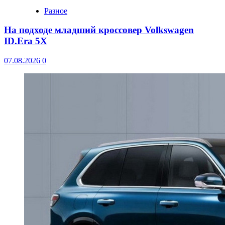
Разное
На подходе младший кроссовер Volkswagen
ID.Era 5X
07.08.2026
0