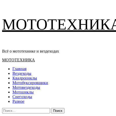
Перейти
МОТОТЕХНИК
к
содержимому
Всё о мототехнике и вездеходах
Основное
МОТОТЕХНИКА
меню
Главная
Вездеходы
Квадроциклы
Мотобуксировщики
Мотовездеходы
Мотоциклы
Снегоходы
Разное
Найти: