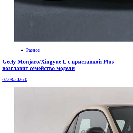
Разное
Geely Monjaro/Xingyue L с приставкой Plus
возглавит семейство модели
07.08.2026
0