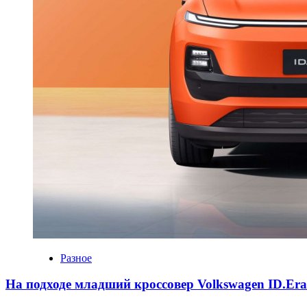
Разное
На подходе младший кроссовер Volkswagen ID.Er