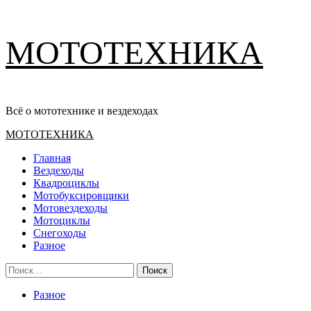
Перейти
МОТОТЕХНИКА
к
содержимому
Всё о мототехнике и вездеходах
Основное
МОТОТЕХНИКА
меню
Главная
Вездеходы
Квадроциклы
Мотобуксировщики
Мотовездеходы
Мотоциклы
Снегоходы
Разное
Найти:
Разное