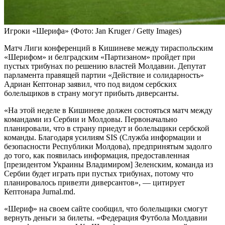
Игроки «Шерифа»
(Фото: Jan Kruger / Getty Images)
Матч Лиги конференций в Кишиневе между тираспольским
«Шерифом» и белградским «Партизаном» пройдет при
пустых трибунах по решению властей Молдавии. Депутат
парламента правящей партии «Действие и солидарность»
Адриан Кептонар заявил, что под видом сербских
болельщиков в страну могут прибыть диверсанты.
«На этой неделе в Кишиневе должен состояться матч между
командами из Сербии и Молдовы. Первоначально
планировали, что в страну приедут и болельщики сербской
команды. Благодаря усилиям SIS (Служба информации и
безопасности Республики Молдова), предпринятым задолго
до того, как появилась информация, предоставленная
[президентом Украины Владимиром] Зеленским, команда из
Сербии будет играть при пустых трибунах, потому что
планировалось привезти диверсантов», — цитирует
Кептонара Jurnal.md.
«Шериф» на своем сайте сообщил, что болельщики смогут
вернуть деньги за билеты. «Федерация Футбола Молдавии