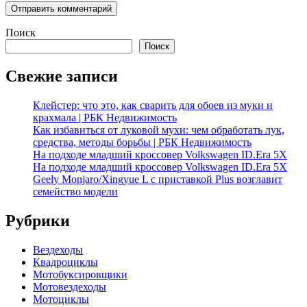
Поиск
Поиск
Свежие записи
Клейстер: что это, как сварить для обоев из муки и
крахмала | РБК Недвижимость
Как избавиться от луковой мухи: чем обработать лук,
средства, методы борьбы | РБК Недвижимость
На подходе младший кроссовер Volkswagen ID.Era 5X
На подходе младший кроссовер Volkswagen ID.Era 5X
Geely Monjaro/Xingyue L с приставкой Plus возглавит
семейство модели
Рубрики
Вездеходы
Квадроциклы
Мотобуксировщики
Мотовездеходы
Мотоциклы