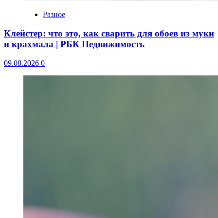
Разное
Клейстер: что это, как сварить для обоев из муки
и крахмала | РБК Недвижимость
09.08.2026
0