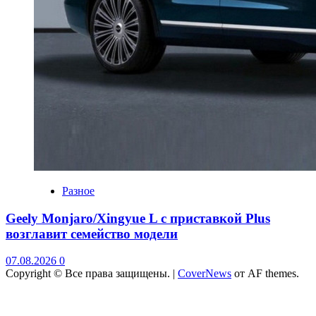
Разное
Geely Monjaro/Xingyue L с приставкой Plus
возглавит семейство модели
07.08.2026
0
Copyright © Все права защищены.
|
CoverNews
от AF themes.