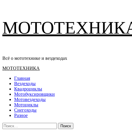
Перейти
МОТОТЕХНИК
к
содержимому
Всё о мототехнике и вездеходах
Основное
МОТОТЕХНИКА
меню
Главная
Вездеходы
Квадроциклы
Мотобуксировщики
Мотовездеходы
Мотоциклы
Снегоходы
Разное
Найти: