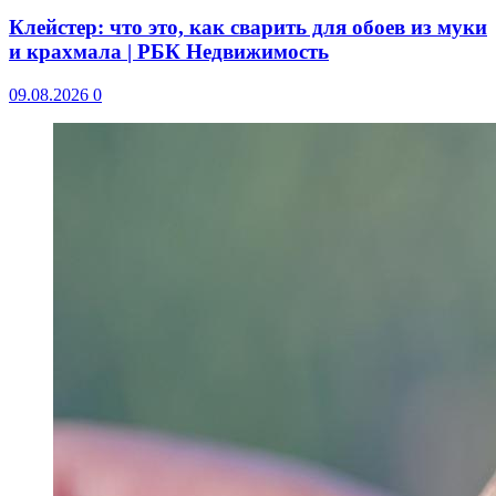
Клейстер: что это, как сварить для обоев из муки
и крахмала | РБК Недвижимость
09.08.2026
0