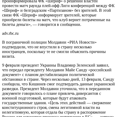
проинформировала ФК «Шериф» о решении властей
провести матч раунда плей-офф Лиги конференций между ФК
«Шериф» и белградским «Партизаном» без зрителей. В этой
связи ФК «Шериф» информирует зрителей, которые
приобрели билеты на матч, что клуб вернет потраченные на
билеты деньги», — говорится в сообщении.
adv.rbc.ru
В пограничной полиции Молдавии «РИА Новости»
подтвердили, что не впустили в страну несколько
иностранцев, поскольку те не смогли объяснить причины
визита.
9 февраля президент Украины Владимир Зеленский заявил,
что передал президенту Молдавии Майе Санду «российский
документ» с планом дестабилизации политической
обстановки в стране. Через несколько дней, 13 февраля, Санду
сообщила, что Кишинев смог подтвердить данные украинской
разведки. Президент Молдавии уточнила, что в переданном
документе говорилось о плане привлечь диверсантов с
военной подготовкой, которые будут атаковать
государственные здания. «Цель этих действий — свержение
конституционного строя, смена легитимной власти на
нелегитимную, которая отдала бы страну в распоряжение
России для остановки процесса интеграции в ЕС», — заявила