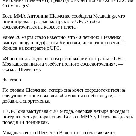
Антонина Шевченко (справа)
(Фото: Jeff Bottari / Zuffa LLC via
Getty Images)
Боец ММА Антонина Шевченко сообщила Metaratings, что
инициировала разрыв контракта с UFC, чтобы
сосредоточиться на карьере пилота.
Ранее 26 марта стало известно, что 40-летнюю Шевченко,
выступающую под флагом Киргизии, исключили из числа
бойцов на контракте с UFC.
«Я попросила о досрочном расторжении контракта с UFC.
Моя карьера пилота требует полного сосредоточения», —
сказала Шевченко.
rbc.group
По словам Шевченко, теперь она хочет сосредоточиться на
следующем этапе в жизни. «Самолеты и небо зовут», —
добавила спортсменка.
В UFC она выступала с 2019 года, одержав четыре победы и
потерпев четыре поражения. Всего в ММА у Шевченко десять
побед в 14 поединках.
Младшая сестра Шевченко Валентина сейчас является