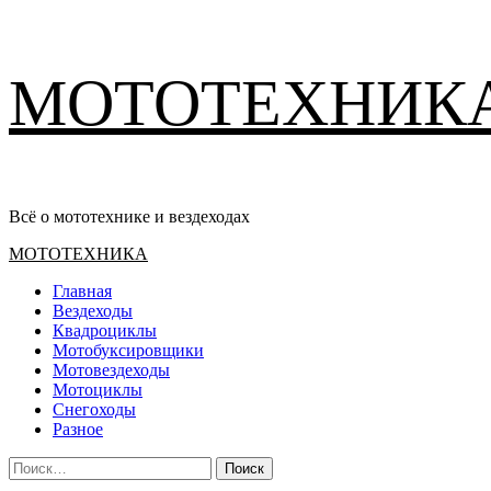
Перейти
МОТОТЕХНИК
к
содержимому
Всё о мототехнике и вездеходах
Основное
МОТОТЕХНИКА
меню
Главная
Вездеходы
Квадроциклы
Мотобуксировщики
Мотовездеходы
Мотоциклы
Снегоходы
Разное
Найти: