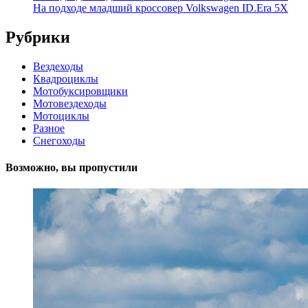
На подходе младший кроссовер Volkswagen ID.Era 5X
Рубрики
Вездеходы
Квадроциклы
Мотобуксировщики
Мотовездеходы
Мотоциклы
Разное
Снегоходы
Возможно, вы пропустили