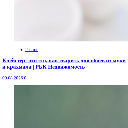
Разное
Клейстер: что это, как сварить для обоев из муки
и крахмала | РБК Недвижимость
09.08.2026
0