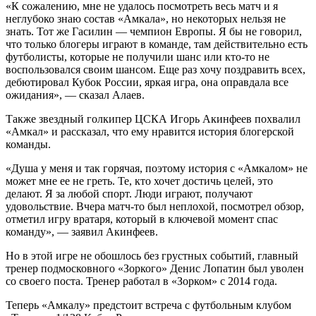
«К сожалению, мне не удалось посмотреть весь матч и я
неглубоко знаю состав «Амкала», но некоторых нельзя не
знать. Тот же Гасилин — чемпион Европы. Я бы не говорил,
что только блогеры играют в команде, там действительно есть
футболисты, которые не получили шанс или кто-то не
воспользовался своим шансом. Еще раз хочу поздравить всех,
дебютировал Кубок России, яркая игра, она оправдала все
ожидания», — сказал Алаев.
Также звездный голкипер ЦСКА Игорь Акинфеев похвалил
«Амкал» и рассказал, что ему нравится история блогерской
команды.
«Душа у меня и так горячая, поэтому история с «Амкалом» не
может мне ее не греть. Те, кто хочет достичь целей, это
делают. Я за любой спорт. Люди играют, получают
удовольствие. Вчера матч-то был неплохой, посмотрел обзор,
отметил игру вратаря, который в ключевой момент спас
команду», — заявил Акинфеев.
Но в этой игре не обошлось без грустных событий, главный
тренер подмосковного «Зоркого» Денис Лопатин был уволен
со своего поста. Тренер работал в «Зорком» с 2014 года.
Теперь «Амкалу» предстоит встреча с футбольным клубом