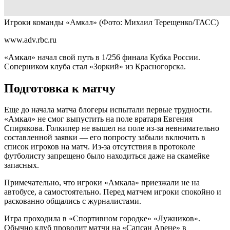
Игроки команды «Амкал»
(Фото: Михаил Терещенко/ТАСС)
www.adv.rbc.ru
«Амкал» начал свой путь в 1/256 финала Кубка России.
Соперником клуба стал «Зоркий» из Красногорска.
Подготовка к матчу
Еще до начала матча блогеры испытали первые трудности.
«Амкал» не смог выпустить на поле вратаря Евгения
Спирякова. Голкипер не вышел на поле из-за невнимательно
составленной заявки — его попросту забыли включить в
список игроков на матч. Из-за отсутствия в протоколе
футболисту запрещено было находиться даже на скамейке
запасных.
Примечательно, что игроки «Амкала» приезжали не на
автобусе, а самостоятельно. Перед матчем игроки спокойно и
раскованно общались с журналистами.
Игра проходила в «Спортивном городке» «Лужников».
Обычно клуб проводит матчи на «Сапсан Арене» в