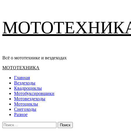
Перейти
МОТОТЕХНИК
к
содержимому
Всё о мототехнике и вездеходах
Основное
МОТОТЕХНИКА
меню
Главная
Вездеходы
Квадроциклы
Мотобуксировщики
Мотовездеходы
Мотоциклы
Снегоходы
Разное
Найти: