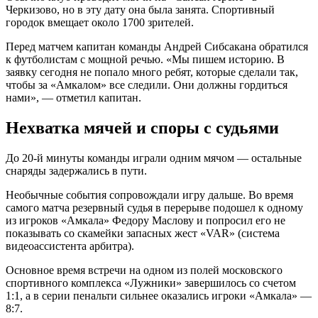
Черкизово, но в эту дату она была занята. Спортивный
городок вмещает около 1700 зрителей.
Перед матчем капитан команды Андрей Сибсакана обратился
к футболистам с мощной речью. «Мы пишем историю. В
заявку сегодня не попало много ребят, которые сделали так,
чтобы за «Амкалом» все следили. Они должны гордиться
нами», — отметил капитан.
Нехватка мячей и споры с судьями
До 20-й минуты команды играли одним мячом — остальные
снаряды задержались в пути.
Необычные события сопровождали игру дальше. Во время
самого матча резервный судья в перерыве подошел к одному
из игроков «Амкала» Федору Маслову и попросил его не
показывать со скамейки запасных жест «VAR» (система
видеоассистента арбитра).
Основное время встречи на одном из полей московского
спортивного комплекса «Лужники» завершилось со счетом
1:1, а в серии пенальти сильнее оказались игроки «Амкала» —
8:7.