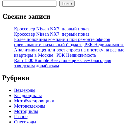
Поиск
Свежие записи
Кроссовер Nissan NX7: первый показ
Кроссовер Nissan NX7: первый показ
Более половины компаний при ремонте офисов
превышают изначальный бюджет | РБК Недвижимость
Аналитики оценили рост спроса на ипотеку на разные
квартиры в Москве | РБК Недвижимость
Ram 1500 Rumble Bee стал еще «злее» благодаря
заводским доработкам
Рубрики
Вездеходы
Квадроциклы
Мотобуксировщики
Мотовездеходы
Мотоциклы
Разное
Снегоходы