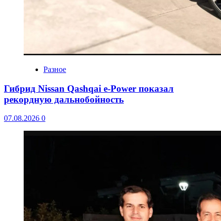
Разное
Гибрид Nissan Qashqai e-Power показал
рекордную дальнобойность
07.08.2026
0