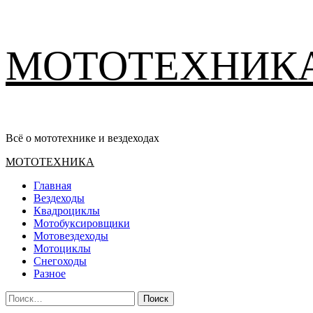
Перейти
МОТОТЕХНИК
к
содержимому
Всё о мототехнике и вездеходах
Основное
МОТОТЕХНИКА
меню
Главная
Вездеходы
Квадроциклы
Мотобуксировщики
Мотовездеходы
Мотоциклы
Снегоходы
Разное
Найти: