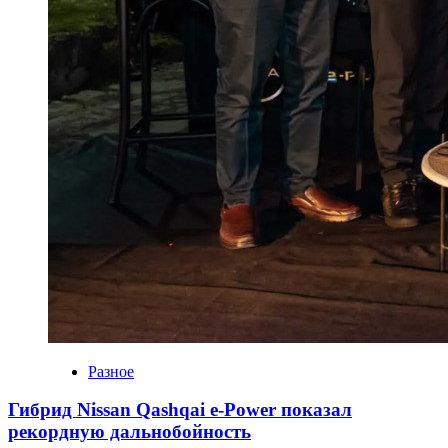
Разное
Гибрид Nissan Qashqai e-Power показал
рекордную дальнобойность