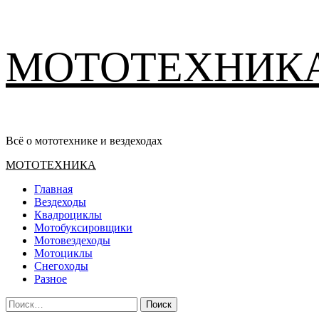
Перейти
МОТОТЕХНИК
к
содержимому
Всё о мототехнике и вездеходах
Основное
МОТОТЕХНИКА
меню
Главная
Вездеходы
Квадроциклы
Мотобуксировщики
Мотовездеходы
Мотоциклы
Снегоходы
Разное
Найти: