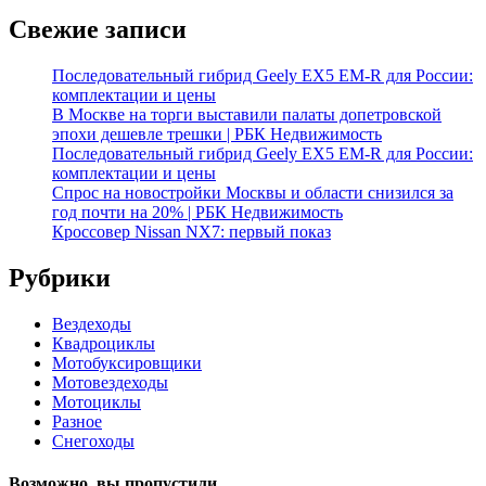
Свежие записи
Последовательный гибрид Geely EX5 EM-R для России:
комплектации и цены
В Москве на торги выставили палаты допетровской
эпохи дешевле трешки | РБК Недвижимость
Последовательный гибрид Geely EX5 EM-R для России:
комплектации и цены
Спрос на новостройки Москвы и области снизился за
год почти на 20% | РБК Недвижимость
Кроссовер Nissan NX7: первый показ
Рубрики
Вездеходы
Квадроциклы
Мотобуксировщики
Мотовездеходы
Мотоциклы
Разное
Снегоходы
Возможно, вы пропустили