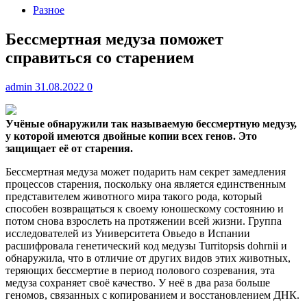
Разное
Бессмертная медуза поможет
справиться со старением
admin
31.08.2022
0
Учёные обнаружили так называемую бессмертную медузу,
у которой имеются двойные копии всех генов. Это
защищает её от старения.
Бессмертная медуза может
подарить нам секрет замедления
процессов старения, поскольку она является единственным
представителем животного мира такого рода, который
способен возвращаться к своему юношескому состоянию и
потом снова взрослеть на протяжении всей жизни. Группа
исследователей из Университета Овьедо в Испании
расшифровала генетический код медузы Turritopsis dohrnii и
обнаружила, что в отличие от других видов этих животных,
теряющих бессмертие в период полового созревания, эта
медуза сохраняет своё качество. У неё в два раза больше
геномов, связанных с копированием и восстановлением ДНК.