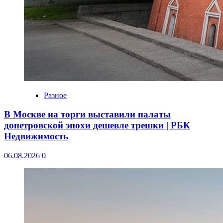
Разное
В Москве на торги выставили палаты
допетровской эпохи дешевле трешки | РБК
Недвижимость
06.08.2026
0