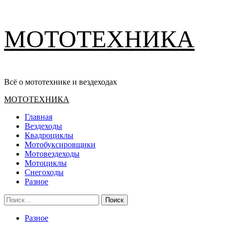
Перейти
МОТОТЕХНИКА
к
содержимому
Всё о мототехнике и вездеходах
Основное
МОТОТЕХНИКА
меню
Главная
Вездеходы
Квадроциклы
Мотобуксировщики
Мотовездеходы
Мотоциклы
Снегоходы
Разное
Найти:
Разное