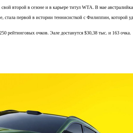
 свой второй в сезоне и в карьере титул WTA. В мае австралийк
нге, стала первой в истории теннисисткой с Филиппин, которой
50 рейтинговых очков. Эале достанутся $30,38 тыс. и 163 очка.