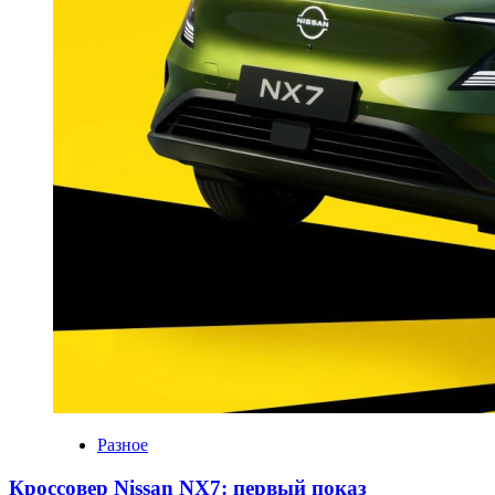
Разное
Кроссовер Nissan NX7: первый показ