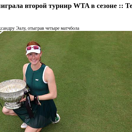
играла второй турнир WTA в сезоне :: Т
андру Эалу, отыграв четыре матчбола