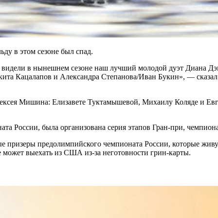
ьду в этом сезоне был спад.
е видели в нынешнем сезоне наш лучший молодой дуэт Диана Дэв
та Кацалапов и Александра Степанова/Иван Букин», — сказал 
ксея Мишина: Елизавете Туктамышевой, Михаилу Коляде и Евге
ата России, была организована серия этапов Гран-при, чемпио
ные призеры предолимпийского чемпионата России, которые жив
не может выехать из США из-за неготовности грин-карты.