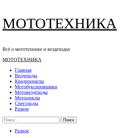
Перейти
МОТОТЕХНИКА
к
содержимому
Всё о мототехнике и вездеходах
Основное
МОТОТЕХНИКА
меню
Главная
Вездеходы
Квадроциклы
Мотобуксировщики
Мотовездеходы
Мотоциклы
Снегоходы
Разное
Найти:
Разное