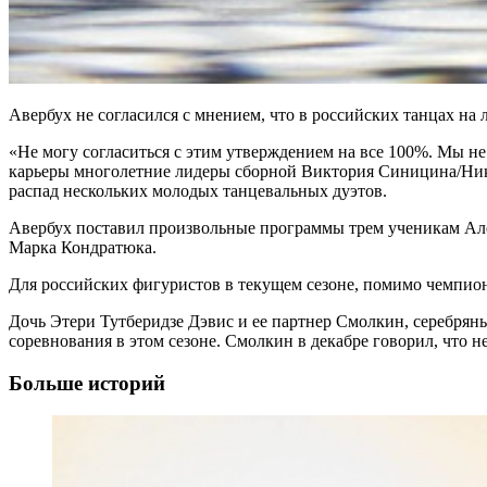
Авербух не согласился с мнением, что в российских танцах на л
«Не могу согласиться с этим утверждением на все 100%. Мы н
карьеры многолетние лидеры сборной Виктория Синицина/Ники
распад нескольких молодых танцевальных дуэтов.
Авербух поставил произвольные программы трем ученикам Але
Марка Кондратюка.
Для российских фигуристов в текущем сезоне, помимо чемпион
Дочь Этери Тутберидзе Дэвис и ее партнер Смолкин, серебря
соревнования в этом сезоне. Смолкин в декабре говорил, что 
Больше историй