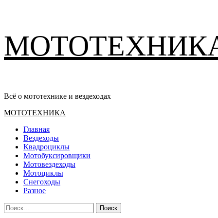
Перейти
МОТОТЕХНИК
к
содержимому
Всё о мототехнике и вездеходах
Основное
МОТОТЕХНИКА
меню
Главная
Вездеходы
Квадроциклы
Мотобуксировщики
Мотовездеходы
Мотоциклы
Снегоходы
Разное
Найти: