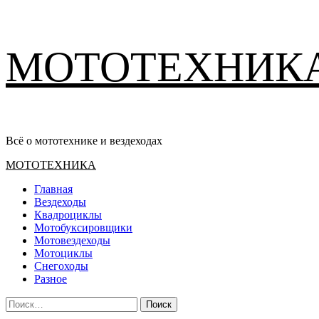
Перейти
МОТОТЕХНИК
к
содержимому
Всё о мототехнике и вездеходах
Основное
МОТОТЕХНИКА
меню
Главная
Вездеходы
Квадроциклы
Мотобуксировщики
Мотовездеходы
Мотоциклы
Снегоходы
Разное
Найти: