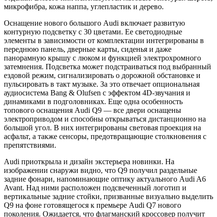
микрофибра, кожа наппа, углепластик и дерево.
Оснащение нового большого Audi включает развитую
контурную подсветку с 30 цветами. Ее светодиодные
элементы в зависимости от комплектации интегрированы в
переднюю панель, дверные карты, сиденья и даже
панорамную крышу с люком и функцией электрохромного
затемнения. Подсветка может подстраиваться под выбранный
ездовой режим, сигнализировать о дорожной обстановке и
пульсировать в такт музыке. За это отвечает опциональная
аудиосистема Bang & Olufsen с эффектом 4D-звучания и
динамиками в подголовниках. Еще одна особенность
топового оснащения Audi Q9 — все двери оснащены
электроприводом и способны открываться дистанционно на
большой угол. В них интегрированы световая проекция на
асфальт, а также сенсоры, предотвращающие столкновения с
препятствиями.
Audi приоткрыла и дизайн экстерьера новинки. На
изображении снаружи видно, что Q9 получил раздельные
задние фонари, напоминающие оптику актуального Audi A6
Avant. Над ними расположен подсвеченный логотип и
вертикальные задние стойки, призванные визуально выделить
Q9 на фоне готовящегося к премьере Audi Q7 нового
поколения. Ожидается, что флагманский кроссовер получит