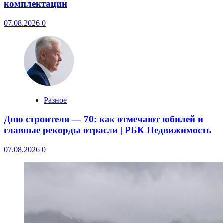
комплектации
07.08.2026
0
Разное
Дню строителя — 70: как отмечают юбилей и
главные рекорды отрасли | РБК Недвижимость
07.08.2026
0