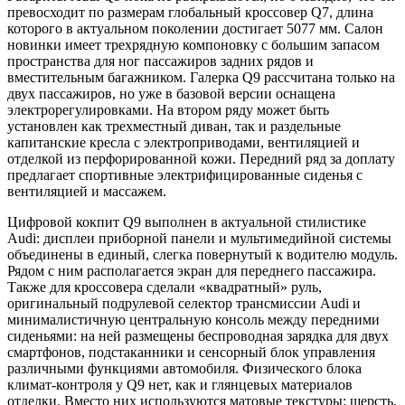
превосходит по размерам глобальный кроссовер Q7, длина
которого в актуальном поколении достигает 5077 мм. Салон
новинки имеет трехрядную компоновку с большим запасом
пространства для ног пассажиров задних рядов и
вместительным багажником. Галерка Q9 рассчитана только на
двух пассажиров, но уже в базовой версии оснащена
электрорегулировками. На втором ряду может быть
установлен как трехместный диван, так и раздельные
капитанские кресла с электроприводами, вентиляцией и
отделкой из перфорированной кожи. Передний ряд за доплату
предлагает спортивные электрифицированные сиденья с
вентиляцией и массажем.
Цифровой кокпит Q9 выполнен в актуальной стилистике
Audi: дисплеи приборной панели и мультимедийной системы
объединены в единый, слегка повернутый к водителю модуль.
Рядом с ним располагается экран для переднего пассажира.
Также для кроссовера сделали «квадратный» руль,
оригинальный подрулевой селектор трансмиссии Audi и
минималистичную центральную консоль между передними
сиденьями: на ней размещены беспроводная зарядка для двух
смартфонов, подстаканники и сенсорный блок управления
различными функциями автомобиля. Физического блока
климат-контроля у Q9 нет, как и глянцевых материалов
отделки. Вместо них используются матовые текстуры: шерсть,