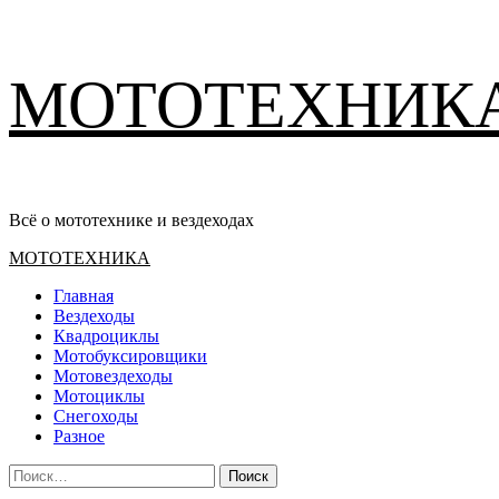
Перейти
МОТОТЕХНИК
к
содержимому
Всё о мототехнике и вездеходах
Основное
МОТОТЕХНИКА
меню
Главная
Вездеходы
Квадроциклы
Мотобуксировщики
Мотовездеходы
Мотоциклы
Снегоходы
Разное
Найти: