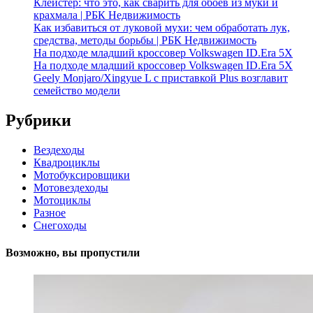
Клейстер: что это, как сварить для обоев из муки и
крахмала | РБК Недвижимость
Как избавиться от луковой мухи: чем обработать лук,
средства, методы борьбы | РБК Недвижимость
На подходе младший кроссовер Volkswagen ID.Era 5X
На подходе младший кроссовер Volkswagen ID.Era 5X
Geely Monjaro/Xingyue L с приставкой Plus возглавит
семейство модели
Рубрики
Вездеходы
Квадроциклы
Мотобуксировщики
Мотовездеходы
Мотоциклы
Разное
Снегоходы
Возможно, вы пропустили