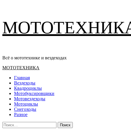
Перейти
МОТОТЕХНИК
к
содержимому
Всё о мототехнике и вездеходах
Основное
МОТОТЕХНИКА
меню
Главная
Вездеходы
Квадроциклы
Мотобуксировщики
Мотовездеходы
Мотоциклы
Снегоходы
Разное
Найти: