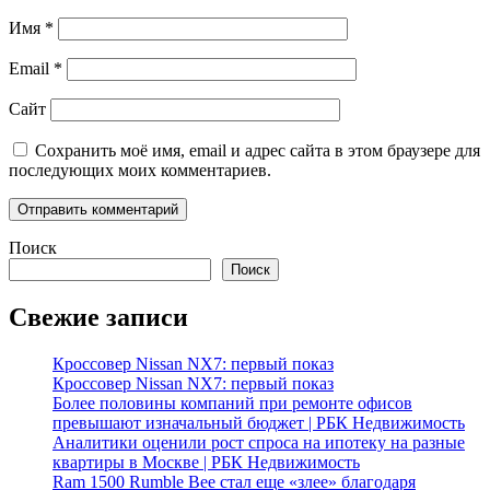
Имя
*
Email
*
Сайт
Сохранить моё имя, email и адрес сайта в этом браузере для
последующих моих комментариев.
Поиск
Поиск
Свежие записи
Кроссовер Nissan NX7: первый показ
Кроссовер Nissan NX7: первый показ
Более половины компаний при ремонте офисов
превышают изначальный бюджет | РБК Недвижимость
Аналитики оценили рост спроса на ипотеку на разные
квартиры в Москве | РБК Недвижимость
Ram 1500 Rumble Bee стал еще «злее» благодаря