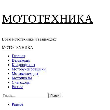
Перейти
МОТОТЕХНИКА
к
содержимому
Всё о мототехнике и вездеходах
Основное
МОТОТЕХНИКА
меню
Главная
Вездеходы
Квадроциклы
Мотобуксировщики
Мотовездеходы
Мотоциклы
Снегоходы
Разное
Найти:
Разное