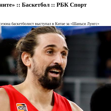
ите» :: Баскетбол :: РБК Спорт
сезона баскетболист выступал в Китае за «Шаньси Лунгс»