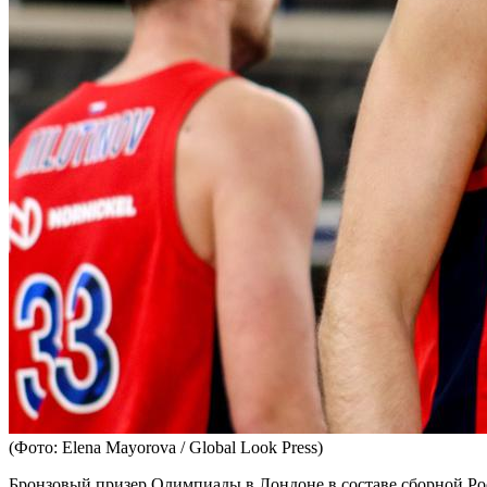
(Фото: Elena Mayorova / Global Look Press)
Бронзовый призер Олимпиады в Лондоне в составе сборной Ро