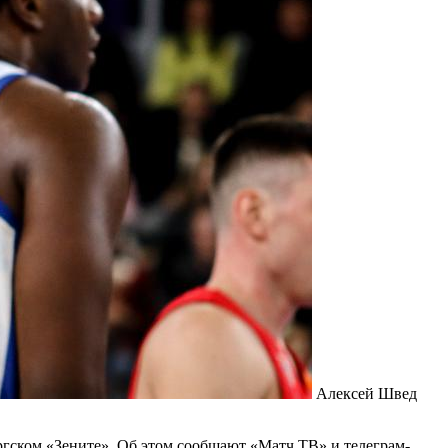
Алексей Швед
ргском «Зените». Об этом сообщают «Матч ТВ» и телеграм-