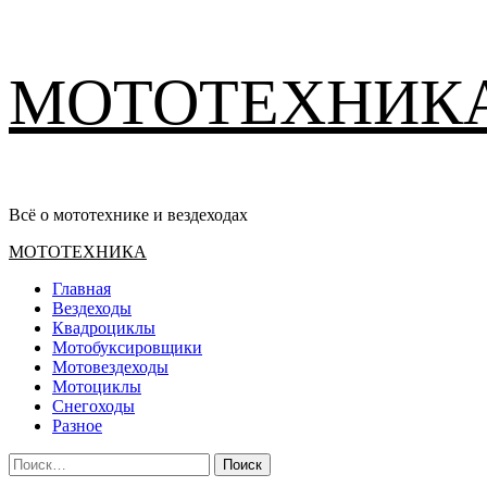
Перейти
МОТОТЕХНИК
к
содержимому
Всё о мототехнике и вездеходах
Основное
МОТОТЕХНИКА
меню
Главная
Вездеходы
Квадроциклы
Мотобуксировщики
Мотовездеходы
Мотоциклы
Снегоходы
Разное
Найти: