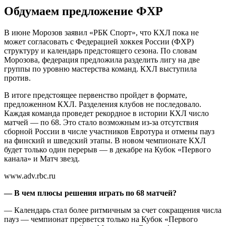
Обдумаем предложение ФХР
В июне Морозов заявил «РБК Спорт», что КХЛ пока не
может согласовать с Федерацией хоккея России (ФХР)
структуру и календарь предстоящего сезона. По словам
Морозова, федерация предложила разделить лигу на две
группы по уровню мастерства команд. КХЛ выступила
против.
В итоге предстоящее первенство пройдет в формате,
предложенном КХЛ. Разделения клубов не последовало.
Каждая команда проведет рекордное в истории КХЛ число
матчей — по 68. Это стало возможным из-за отсутствия
сборной России в числе участников Евротура и отмены пауз
на финский и шведский этапы. В новом чемпионате КХЛ
будет только один перерыв — в декабре на Кубок «Первого
канала» и Матч звезд.
www.adv.rbc.ru
— В чем плюсы решения играть по 68 матчей?
— Календарь стал более ритмичным за счет сокращения числа
пауз — чемпионат прервется только на Кубок «Первого