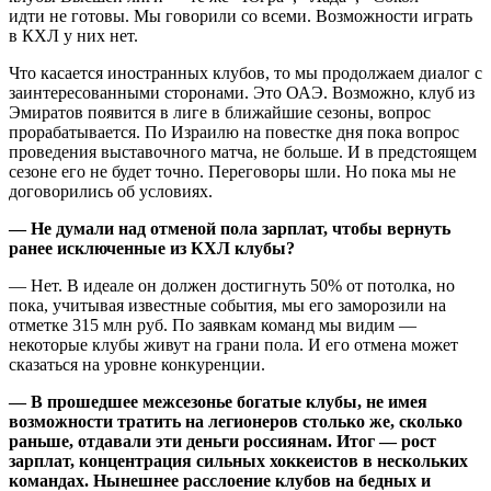
идти не готовы. Мы говорили со всеми. Возможности играть
в КХЛ у них нет.
Что касается иностранных клубов, то мы продолжаем диалог с
заинтересованными сторонами. Это ОАЭ. Возможно, клуб из
Эмиратов появится в лиге в ближайшие сезоны, вопрос
прорабатывается. По Израилю на повестке дня пока вопрос
проведения выставочного матча, не больше. И в предстоящем
сезоне его не будет точно. Переговоры шли. Но пока мы не
договорились об условиях.
— Не думали над отменой пола зарплат, чтобы вернуть
ранее исключенные из КХЛ клубы?
— Нет. В идеале он должен достигнуть 50% от потолка, но
пока, учитывая известные события, мы его заморозили на
отметке 315 млн руб. По заявкам команд мы видим —
некоторые клубы живут на грани пола. И его отмена может
сказаться на уровне конкуренции.
— В прошедшее межсезонье богатые клубы, не имея
возможности тратить на легионеров столько же, сколько
раньше, отдавали эти деньги россиянам. Итог — рост
зарплат, концентрация сильных хоккеистов в нескольких
командах. Нынешнее расслоение клубов на бедных и