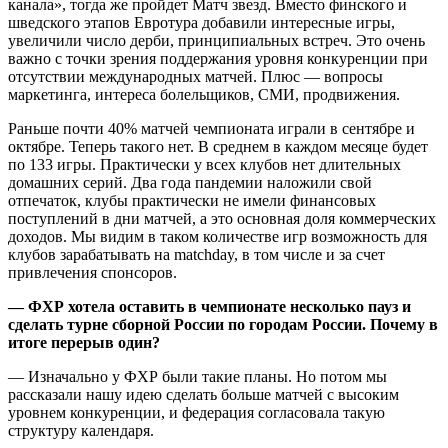
канала», тогда же пройдет Матч звезд. Вместо финского и
шведского этапов Евротура добавили интересные игры,
увеличили число дерби, принципиальных встреч. Это очень
важно с точки зрения поддержания уровня конкуренции при
отсутствии международных матчей. Плюс — вопросы
маркетинга, интереса болельщиков, СМИ, продвижения.
Раньше почти 40% матчей чемпионата играли в сентябре и
октябре. Теперь такого нет. В среднем в каждом месяце будет
по 133 игры. Практически у всех клубов нет длительных
домашних серий. Два года пандемии наложили свой
отпечаток, клубы практически не имели финансовых
поступлений в дни матчей, а это основная доля коммерческих
доходов. Мы видим в таком количестве игр возможность для
клубов зарабатывать на matchday, в том числе и за счет
привлечения спонсоров.
— ФХР хотела оставить в чемпионате несколько пауз и
сделать турне сборной России по городам России. Почему в
итоге перерыв один?
— Изначально у ФХР были такие планы. Но потом мы
рассказали нашу идею сделать больше матчей с высоким
уровнем конкуренции, и федерация согласовала такую
структуру календаря.