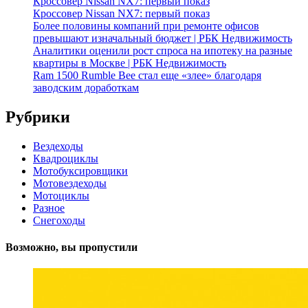
Кроссовер Nissan NX7: первый показ
Кроссовер Nissan NX7: первый показ
Более половины компаний при ремонте офисов
превышают изначальный бюджет | РБК Недвижимость
Аналитики оценили рост спроса на ипотеку на разные
квартиры в Москве | РБК Недвижимость
Ram 1500 Rumble Bee стал еще «злее» благодаря
заводским доработкам
Рубрики
Вездеходы
Квадроциклы
Мотобуксировщики
Мотовездеходы
Мотоциклы
Разное
Снегоходы
Возможно, вы пропустили