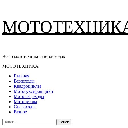
Перейти
МОТОТЕХНИК
к
содержимому
Всё о мототехнике и вездеходах
Основное
МОТОТЕХНИКА
меню
Главная
Вездеходы
Квадроциклы
Мотобуксировщики
Мотовездеходы
Мотоциклы
Снегоходы
Разное
Найти: