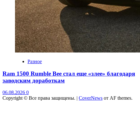
Разное
Ram 1500 Rumble Bee стал еще «злее» благодаря
заводским доработкам
06.08.2026
0
Copyright © Все права защищены.
|
CoverNews
от AF themes.