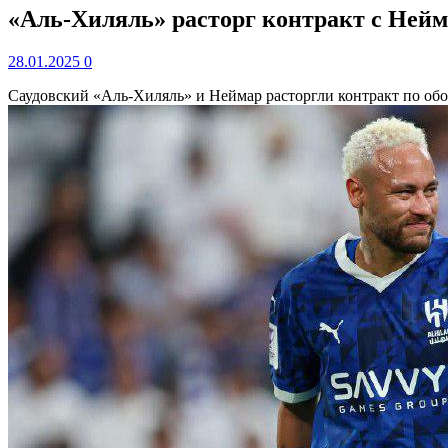
«Аль-Хиляль» расторг контракт с Нейм
28.01.2025
0
Саудовский «Аль-Хиляль» и Неймар расторгли контракт по о