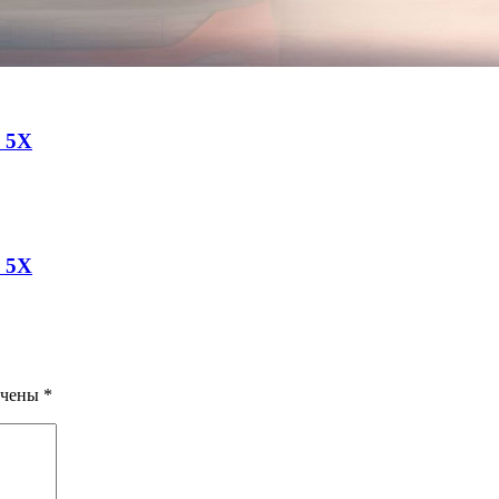
a 5X
a 5X
ечены
*