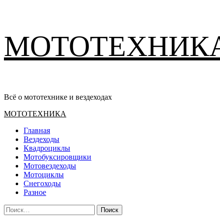
Перейти
МОТОТЕХНИК
к
содержимому
Всё о мототехнике и вездеходах
Основное
МОТОТЕХНИКА
меню
Главная
Вездеходы
Квадроциклы
Мотобуксировщики
Мотовездеходы
Мотоциклы
Снегоходы
Разное
Найти: