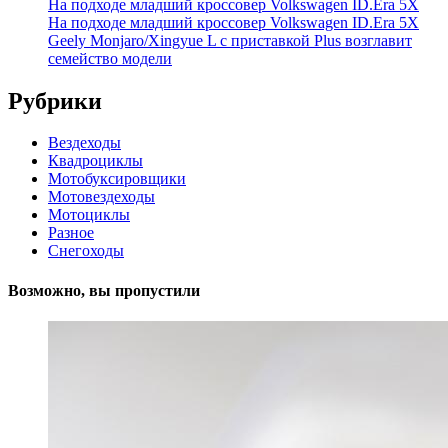
На подходе младший кроссовер Volkswagen ID.Era 5X
На подходе младший кроссовер Volkswagen ID.Era 5X
Geely Monjaro/Xingyue L с приставкой Plus возглавит
семейство модели
Рубрики
Вездеходы
Квадроциклы
Мотобуксировщики
Мотовездеходы
Мотоциклы
Разное
Снегоходы
Возможно, вы пропустили