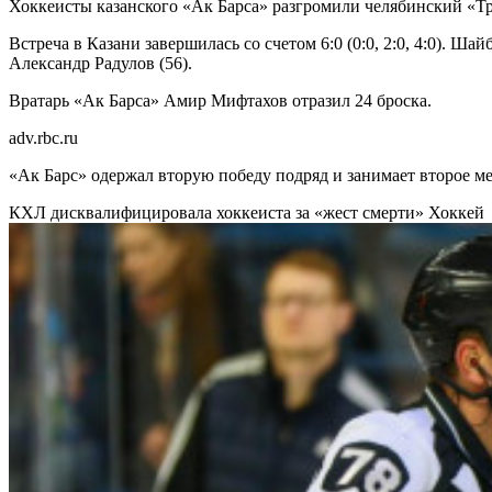
Хоккеисты казанского «Ак Барса» разгромили челябинский «Т
Встреча в Казани завершилась со счетом 6:0 (0:0, 2:0, 4:0). Ш
Александр Радулов (56).
Вратарь «Ак Барса» Амир Мифтахов отразил 24 броска.
adv.rbc.ru
«Ак Барс» одержал вторую победу подряд и занимает второе ме
КХЛ дисквалифицировала хоккеиста за «жест смерти»
Хоккей