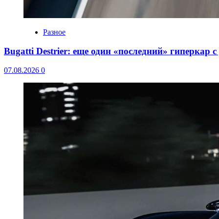
Разное
Bugatti Destrier: еще один «последний» гиперкар 
07.08.2026
0