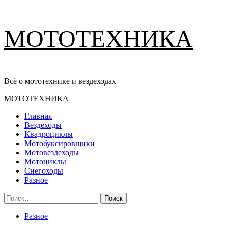
Перейти
МОТОТЕХНИКА
к
содержимому
Всё о мототехнике и вездеходах
Основное
МОТОТЕХНИКА
меню
Главная
Вездеходы
Квадроциклы
Мотобуксировщики
Мотовездеходы
Мотоциклы
Снегоходы
Разное
Найти:
Разное