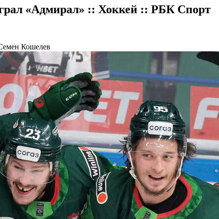
грал «Адмирал» :: Хоккей :: РБК Спорт
 Семен Кошелев