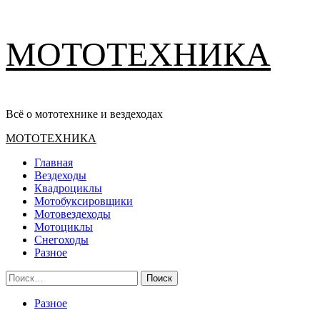
Перейти
МОТОТЕХНИКА
к
содержимому
Всё о мототехнике и вездеходах
Основное
МОТОТЕХНИКА
меню
Главная
Вездеходы
Квадроциклы
Мотобуксировщики
Мотовездеходы
Мотоциклы
Снегоходы
Разное
Найти:
Разное