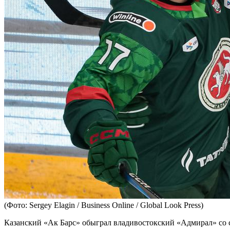
(Фото: Sergey Elagin / Business Online / Global Look Press)
Казанский «Ак Барс» обыграл владивостокский «Адмирал» со с