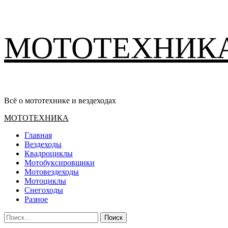
Перейти
МОТОТЕХНИК
к
содержимому
Всё о мототехнике и вездеходах
Основное
МОТОТЕХНИКА
меню
Главная
Вездеходы
Квадроциклы
Мотобуксировщики
Мотовездеходы
Мотоциклы
Снегоходы
Разное
Найти: