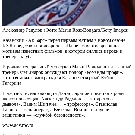
Александр Радулов
(Фото: Martin Rose/Bongarts/Getty Images)
Казанский «Ак Барс» перед первым матчем в новом сезоне
КХЛ представил видеоролик «Наше четвертое дело» по
мотивам известных фильмов, в котором снялись игроки и
тренеры клуба.
В ролике генеральный менеджер Марат Валиуллин и главный
тренер Олег Знарок обсуждают подбор «команды профи»,
которая может выиграть для Казани четвертый Кубок
Гагарина.
В частности, нападающий Данис Зарипов предстал в роли
«крестного отца», Александр Радулов — «татарского
дьявола», Вадим Шипачев — «профессора», Станислав
Галиев — «снайпера», а Вячеслав Войнов и другие
защитники — «службой безопасности».
www.adv.rbc.ru