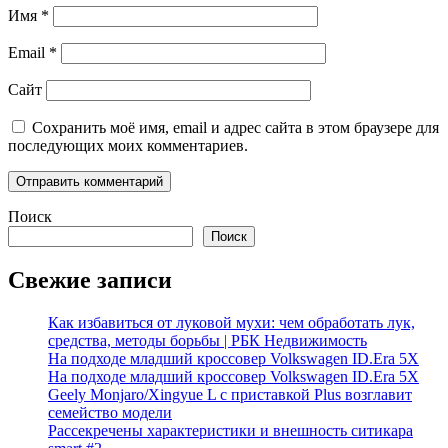
Имя
*
Email
*
Сайт
Сохранить моё имя, email и адрес сайта в этом браузере для
последующих моих комментариев.
Поиск
Поиск
Свежие записи
Как избавиться от луковой мухи: чем обработать лук,
средства, методы борьбы | РБК Недвижимость
На подходе младший кроссовер Volkswagen ID.Era 5X
На подходе младший кроссовер Volkswagen ID.Era 5X
Geely Monjaro/Xingyue L с приставкой Plus возглавит
семейство модели
Рассекречены характеристики и внешность ситикара