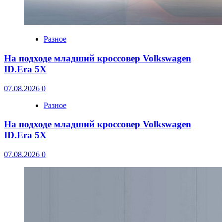
Разное
На подходе младший кроссовер Volkswagen
ID.Era 5X
07.08.2026
0
Разное
На подходе младший кроссовер Volkswagen
ID.Era 5X
07.08.2026
0