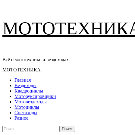
Перейти
МОТОТЕХНИК
к
содержимому
Всё о мототехнике и вездеходах
Основное
МОТОТЕХНИКА
меню
Главная
Вездеходы
Квадроциклы
Мотобуксировщики
Мотовездеходы
Мотоциклы
Снегоходы
Разное
Найти: