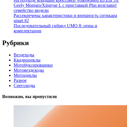
На подходе младший кроссовер Volkswagen ID.Era 5X
Geely Monjaro/Xingyue L с приставкой Plus возглавит
семейство модели
Рассекречены характеристики и внешность ситикара
smart #2
Последовательный гибрид UMO 8: цены и
комплектации
Рубрики
Вездеходы
Квадроциклы
Мотобуксировщики
Мотовездеходы
Мотоциклы
Разное
Снегоходы
Возможно, вы пропустили