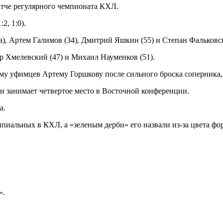
тче регулярного чемпионата КХЛ.
2, 1:0).
а), Артем Галимов (34), Дмитрий Яшкин (55) и Степан Фальковск
 Хмелевский (47) и Михаил Науменков (51).
у уфимцев Артему Горшкову после сильного броска соперника, н
и занимает четвертое место в Восточной конференции.
а.
пиальных в КХЛ, а «зеленым дерби» его назвали из-за цвета фо
».