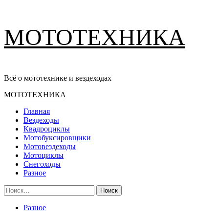
Перейти
МОТОТЕХНИКА
к
содержимому
Всё о мототехнике и вездеходах
Основное
МОТОТЕХНИКА
меню
Главная
Вездеходы
Квадроциклы
Мотобуксировщики
Мотовездеходы
Мотоциклы
Снегоходы
Разное
Найти:
Разное